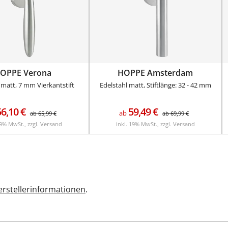
OPPE Verona
HOPPE Amsterdam
 matt, 7 mm Vierkantstift
Edelstahl matt, Stiftlänge: 32 - 42 mm
56,10
€
59,49
€
ab
ab
65,99
€
ab
69,99
€
19% MwSt., zzgl. Versand
inkl. 19% MwSt., zzgl. Versand
rstellerinformationen
.