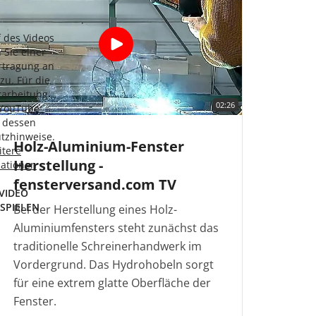
f des Videos
 Sie einer
rtragung an
zu. Für die
rarbeitung
02:26
 YouTube
n dessen
tzhinweise.
Holz-Aluminium-Fenster
itere
Herstellung -
mationen
fensterversand.com TV
VIDEO
SPIELEN
Bei der Herstellung eines Holz-
Aluminiumfensters steht zunächst das
traditionelle Schreinerhandwerk im
Vordergrund. Das Hydrohobeln sorgt
für eine extrem glatte Oberfläche der
Fenster.