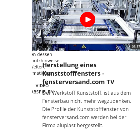
Mit Aufruf des Videos
M
stimmen Sie einer
Datenübertragung an
D
YouTube zu. Für die
Datenverarbeitung
03:3
durch YouTube
gelten dessen
Datenschutzhinweise.
D
Herstellung eines
Weitere
Kunststofffensters -
Informationen
fensterversand.com TV
VIDEO
ABSPIELEN
Der Werkstoff Kunststoff, ist aus dem
Fensterbau nicht mehr wegzudenken.
Die Profile der Kunststofffenster von
fensterversand.com werden bei der
Firma aluplast hergestellt.