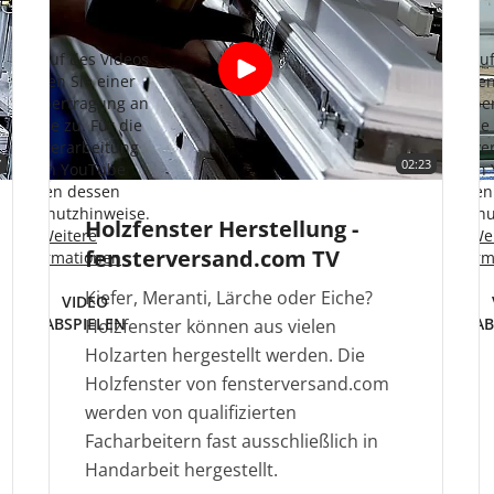
it Aufruf des Videos
Mit Aufru
stimmen Sie einer
stimmen
atenübertragung an
Datenübe
YouTube zu. Für die
YouTube 
Datenverarbeitung
Datenve
7
02:23
durch YouTube
durch
gelten dessen
gelte
atenschutzhinweise.
Datenschu
Holzfenster Herstellung -
Weitere
We
fensterversand.com TV
Informationen
Infor
Kiefer, Meranti, Lärche oder Eiche?
VIDEO
ABSPIELEN
AB
Holzfenster können aus vielen
Holzarten hergestellt werden. Die
Holzfenster von fensterversand.com
werden von qualifizierten
Facharbeitern fast ausschließlich in
Handarbeit hergestellt.