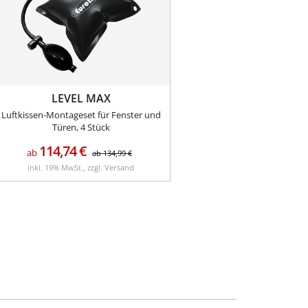
LEVEL MAX
Luftkissen-Montageset für Fenster und
Türen, 4 Stück
114,74
€
ab
ab
134,99
€
inkl. 19% MwSt., zzgl. Versand