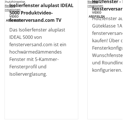
Holzfenster - P
Weitere
enschutzhinweise.
Isolierfenster aluplast IDEAL
Informationen
Weitere
fensterversand
Informationen
5000 Produktvideo-
VIDEO
ABSPIELEN
VIDEO
Holzfenster aus
fensterversand.com TV
ABSPIELEN
Güteklasse 1A b
Das Isolierfenster aluplast
fensterversand.
IDEAL 5000 von
kaufen! Über de
fensterversand.com ist ein
Fensterkonfigur
hochwärmedämmendes
Wunschfenster i
Fenster mit 5-Kammer-
und Roundline-O
Fensterprofil und
konfigurieren.
Isolierverglasung.