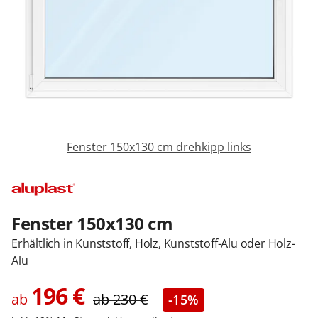
Sonnenschutz
Zäune & Tore
Garagentore
Fenster 150x130 cm drehkipp links
Carports
Anmelden / Registrieren
Fenster 150x130 cm
Erhältlich in Kunststoff, Holz, Kunststoff-Alu oder Holz-
Alu
Kontakt / Hilfe
196
€
ab
ab
230
€
-15%