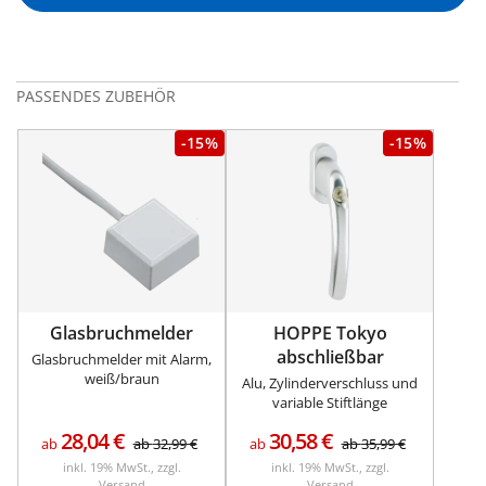
PASSENDES ZUBEHÖR
-15%
-15%
Glasbruchmelder
HOPPE Tokyo
abschließbar
Glasbruchmelder mit Alarm,
weiß/braun
Alu, Zylinderverschluss und
variable Stiftlänge
28,04
€
30,58
€
ab
ab
32,99
€
ab
ab
35,99
€
inkl. 19% MwSt., zzgl.
inkl. 19% MwSt., zzgl.
Versand
Versand