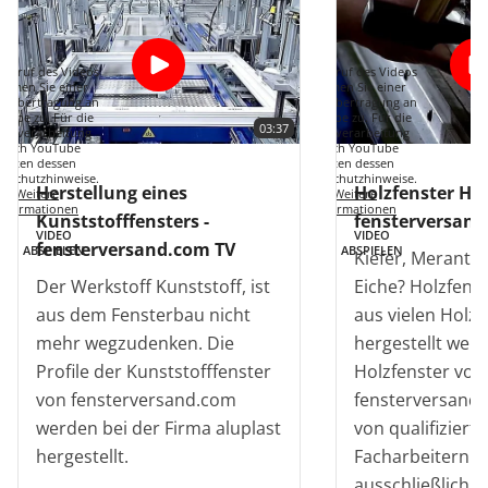
Aufruf des Videos
Mit Aufruf des Videos
immen Sie einer
stimmen Sie einer
enübertragung an
Datenübertragung an
Tube zu. Für die
YouTube zu. Für die
03:37
tenverarbeitung
Datenverarbeitung
durch YouTube
durch YouTube
gelten dessen
gelten dessen
enschutzhinweise.
Datenschutzhinweise.
Herstellung eines
Holzfenster Her
Weitere
Weitere
Informationen
Informationen
Kunststofffensters -
fensterversand
VIDEO
VIDEO
fensterversand.com TV
ABSPIELEN
ABSPIELEN
Kiefer, Meranti,
Der Werkstoff Kunststoff, ist
Eiche? Holzfens
aus dem Fensterbau nicht
aus vielen Holz
mehr wegzudenken. Die
hergestellt werd
Profile der Kunststofffenster
Holzfenster von
von fensterversand.com
fensterversand
werden bei der Firma aluplast
von qualifiziert
hergestellt.
Facharbeitern fa
ausschließlich i