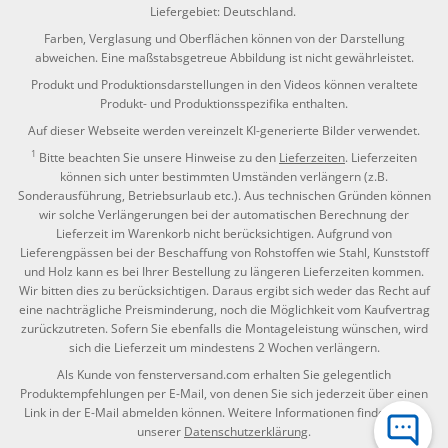
Liefergebiet: Deutschland.
Farben, Verglasung und Oberflächen können von der Darstellung
abweichen. Eine maßstabsgetreue Abbildung ist nicht gewährleistet.
Produkt und Produktionsdarstellungen in den Videos können veraltete
Produkt- und Produktionsspezifika enthalten.
Auf dieser Webseite werden vereinzelt KI-generierte Bilder verwendet.
1
Bitte beachten Sie unsere Hinweise zu den
Lieferzeiten
. Lieferzeiten
können sich unter bestimmten Umständen verlängern (z.B.
Sonderausführung, Betriebsurlaub etc.). Aus technischen Gründen können
wir solche Verlängerungen bei der automatischen Berechnung der
Lieferzeit im Warenkorb nicht berücksichtigen. Aufgrund von
Lieferengpässen bei der Beschaffung von Rohstoffen wie Stahl, Kunststoff
und Holz kann es bei Ihrer Bestellung zu längeren Lieferzeiten kommen.
Wir bitten dies zu berücksichtigen. Daraus ergibt sich weder das Recht auf
eine nachträgliche Preisminderung, noch die Möglichkeit vom Kaufvertrag
zurückzutreten. Sofern Sie ebenfalls die Montageleistung wünschen, wird
sich die Lieferzeit um mindestens 2 Wochen verlängern.
Als Kunde von fensterversand.com erhalten Sie gelegentlich
Produktempfehlungen per E-Mail, von denen Sie sich jederzeit über einen
Link in der E-Mail abmelden können. Weitere Informationen finden Sie in
unserer
Datenschutzerklärung
.