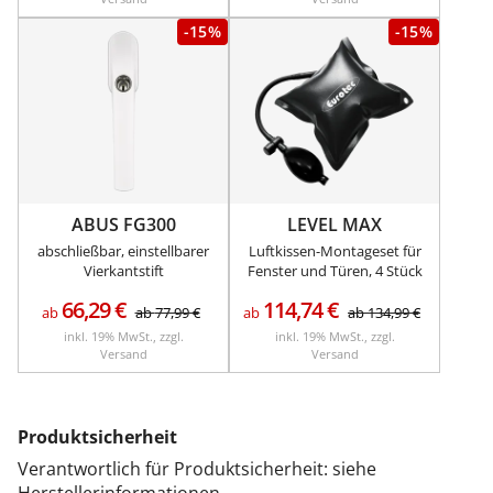
-15%
-15%
ABUS FG300
LEVEL MAX
abschließbar, einstellbarer
Luftkissen-Montageset für
Vierkantstift
Fenster und Türen, 4 Stück
66,29
€
114,74
€
ab
ab
77,99
€
ab
ab
134,99
€
inkl. 19% MwSt., zzgl.
inkl. 19% MwSt., zzgl.
Versand
Versand
Produktsicherheit
Verantwortlich für Produktsicherheit: siehe