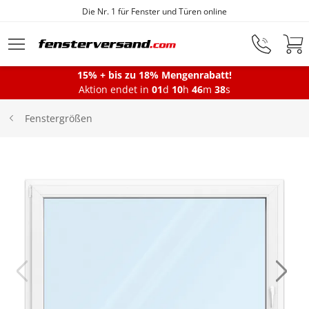
Die Nr. 1 für Fenster und Türen online
Zum Hauptinhalt springen
15% + bis zu 18% Mengenrabatt!
Montageservice
Aktion endet in
01
d
10
h
46
m
38
s
Fenstergrößen
Fenster
Balkontüren
Terrassentüren
Haustüren