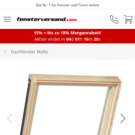
Die Nr. 1 für Fenster und Türen online
Zum Hauptinhalt springen
15% + bis zu 18% Mengenrabatt!
Montageservice
Aktion endet in
04
d
01
h
16
m
19
s
Dachfenster Maße
Fenster
Balkontüren
Terrassentüren
Haustüren