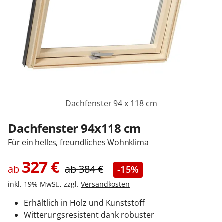
Sonnenschutz
Zäune & Tore
Garagentore
Dachfenster 94 x 118 cm
Carports
Dachfenster 94x118 cm
Für ein helles, freundliches Wohnklima
Anmelden / Registrieren
327
€
ab
ab
384
€
-15%
inkl. 19% MwSt., zzgl.
Versandkosten
Kontakt / Hilfe
Erhältlich in Holz und Kunststoff
Witterungsresistent dank robuster