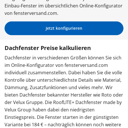
Einbau-Fenster im übersichtlichen Online-Konfigurator
Sonnenschutz
von fensterversand.com.
Zäune & Tore
Jetzt konfigurieren
Dachfenster Preise kalkulieren
Garagentore
Dachfenster in verschiedenen Größen können Sie sich
im Online-Konfigurator von fensterversand.com
Carports
individuell zusammenstellen. Dabei haben Sie die volle
Kontrolle über unterschiedlichste Details wie Material,
Dämmung, Zusatzfunktionen und vieles mehr. Wir
Anmelden / Registrieren
bieten Dachfenster bekannter Hersteller wie Roto oder
der Velux Gruppe. Die RoofLITE+ Dachfenster made by
Kontakt / Hilfe
Velux Group haben dabei den niedrigsten
Einstiegspreis. Die Fenster starten in der günstigsten
Variante bei 184 € – nachträglich können noch weitere