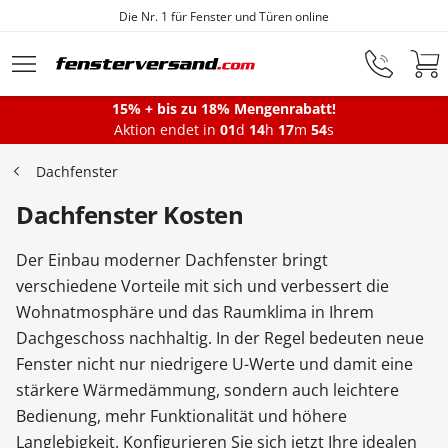
Fensterfabrik seit 1872
Zum Hauptinhalt springen
15% + bis zu 18% Mengenrabatt!
Montageservice
Aktion endet in
01
d
14
h
17
m
53
s
Dachfenster
Fenster
Dachfenster Kosten
Der Einbau moderner Dachfenster bringt
Balkontüren
verschiedene Vorteile mit sich und verbessert die
Wohnatmosphäre und das Raumklima in Ihrem
Dachgeschoss nachhaltig. In der Regel bedeuten neue
Terrassentüren
Fenster nicht nur niedrigere U-Werte und damit eine
stärkere Wärmedämmung, sondern auch leichtere
Haustüren
Bedienung, mehr Funktionalität und höhere
Langlebigkeit. Konfigurieren Sie sich jetzt Ihre idealen