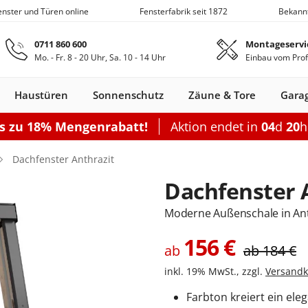
Fenster und Türen online
Fensterfabrik seit 1872
Bekann
Zum Hauptinhalt springen
0711 860 600
Montageservi
Mo. - Fr. 8 - 20 Uhr, Sa. 10 - 14 Uhr
Einbau vom Prof
Haustüren
Sonnenschutz
Zäune & Tore
Gara
is zu 18% Mengenrabatt!
Aktion endet in
04
d
20
Nebeneingangstüren
Dachfenster
Zäune
Optionen
Optionen
Zubehör
Optionen
Sch
Dachfenster Anthrazit
Garagentor elektrisch
Einzelcarport
Balkontürgrif
Terrassentür
Dachfenster 
Garagentor mit Tür
Doppelcarport
Abdeckleiste
Terrassen-Sc
Sektionaltor Lamellen
Doppelcarport mit Abstellrau
Balkontürko
Terrassentür
Moderne Außenschale in Anthr
d
en Holz
llos
ustüren Holz
Holz-Alu
Faltschiebe­türen
Carports mit Abstellraum
Rolltore
Balkontüren Holz-
Fensterläden
Schiebetor
Aluminium­
Nebeneingangstür
Hebeschiebe­türen
Markisen
Balkontüren
Sektionaltor Oberflächenstruk
Carport Dacheindeckung
Dachfenster
Nebeneingangstür
Gartenzaun
Pergola
Montageset
Neb
S
156
€
Fenster
Alu
fenster
Stahl
Aluminium
ab
Holz
ab
184
€
Carport Beleuchtung
inkl. 19% MwSt., zzgl.
Versandk
en
n
onfigurieren
ieren
Rolltor konfigurieren
Konfigurieren
Konfigurieren
Konfigurieren
Konfigurieren
n
nfigurieren
Konfigurieren
K
Farbton kreiert ein eleg
Nebeneingangstür konfiguriere