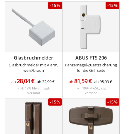
-15%
-15%
Glasbruchmelder
ABUS FTS 206
Glasbruchmelder mit Alarm,
Panzerriegel-Zusatzsicherung
weiß/braun
für die Griffseite
28,04
€
81,59
€
ab
ab
32,99
€
ab
ab
95,99
€
inkl. 19% MwSt., zzgl.
inkl. 19% MwSt., zzgl.
Versand
Versand
-15%
-15%