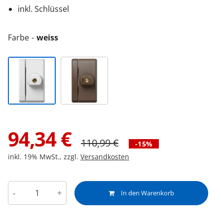
inkl. Schlüssel
Farbe
weiss
94,34
€
110,99
€
-15%
inkl. 19% MwSt., zzgl.
Versandkosten
-
+
In den Warenkorb