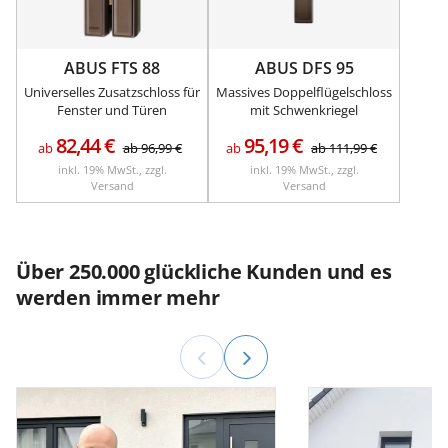
ABUS FTS 88
ABUS DFS 95
Universelles Zusatzschloss für
Massives Doppelflügelschloss
Fenster und Türen
mit Schwenkriegel
82,44
€
95,19
€
ab
ab
96,99
€
ab
ab
111,99
€
inkl. 19% MwSt., zzgl.
inkl. 19% MwSt., zzgl.
Versand
Versand
Über 250.000 glückliche Kunden und es
werden immer mehr