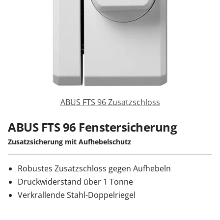
Sonnenschutz
Zäune & Tore
Garagentore
ABUS FTS 96 Zusatzschloss
Carports
ABUS FTS 96 Fenstersicherung
Zusatzsicherung mit Aufhebelschutz
Anmelden / Registrieren
Robustes Zusatzschloss gegen Aufhebeln
Druckwiderstand über 1 Tonne
Kontakt / Hilfe
Verkrallende Stahl-Doppelriegel