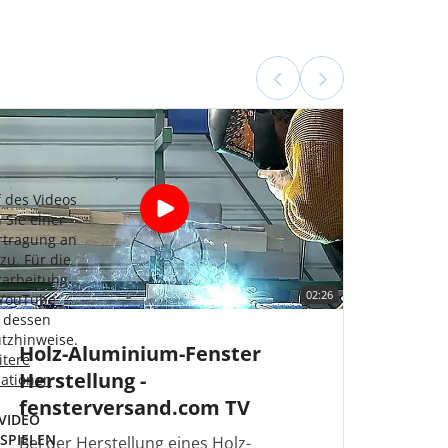
f des Videos
 Sie einer
rtragung an
zu. Für die
rarbeitung
02:26
 YouTube
n dessen
tzhinweise.
Holz-Aluminium-Fenster
itere
Herstellung -
mationen
fensterversand.com TV
VIDEO
SPIELEN
Bei der Herstellung eines Holz-