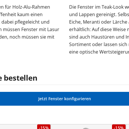
uren für Holz-Alu-Rahmen
Die Fenster im Teak-Look 
affenheit kaum einen
und Lappen gereinigt. Selbs
dabei pflegeleicht und
Eiche, Meranti oder Lärch
rn müssen Fenster mit Lasur
erhältlich: Auf diese Weise 
den, noch müssen sie mit
sind auch Haustüren und In
Sortiment oder lassen sic
eine optische Wertsteigeru
e bestellen
Jetzt Fenster konfigurieren
-15%
-15%