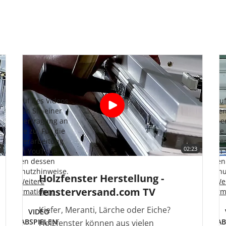
it Aufruf des Videos
Mit Aufru
stimmen Sie einer
stimmen
atenübertragung an
Datenübe
YouTube zu. Für die
YouTube 
Datenverarbeitung
Datenve
7
02:23
durch YouTube
durch
gelten dessen
gelte
atenschutzhinweise.
Datenschu
Holzfenster Herstellung -
Weitere
We
fensterversand.com TV
Informationen
Infor
Kiefer, Meranti, Lärche oder Eiche?
VIDEO
ABSPIELEN
AB
Holzfenster können aus vielen