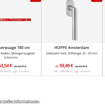
serwaage 180 cm
HOPPE Amsterdam
ibellen, Messgenauigkeit
Edelstahl matt, Stiftlänge: 32 - 42 mm
0,5mm/m
53,54
€
59,49
€
ab
ab
62,99
€
ab
69,99
€
19% MwSt., zzgl. Versand
inkl. 19% MwSt., zzgl. Versand
rstellerinformationen
.