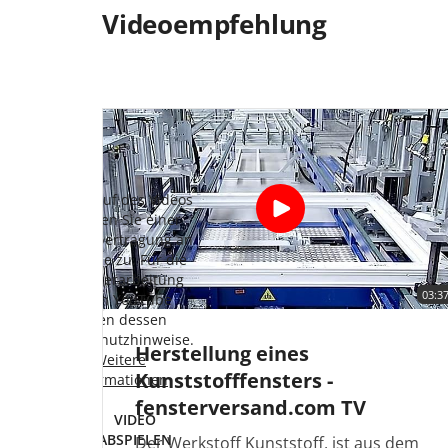
Videoempfehlung
Mit Aufruf des Videos
M
stimmen Sie einer
Datenübertragung an
D
YouTube zu. Für die
Datenverarbeitung
03:3
durch YouTube
gelten dessen
Datenschutzhinweise.
D
Herstellung eines
Weitere
Kunststofffensters -
Informationen
fensterversand.com TV
VIDEO
ABSPIELEN
Der Werkstoff Kunststoff, ist aus dem