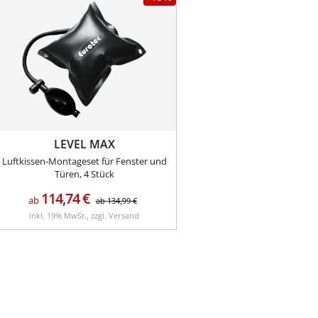
LEVEL MAX
Luftkissen-Montageset für Fenster und
Türen, 4 Stück
114,74
€
ab
ab
134,99
€
inkl. 19% MwSt., zzgl. Versand