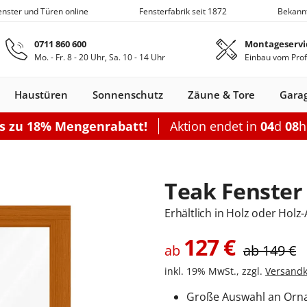
Fenster und Türen online
Fensterfabrik seit 1872
Bekann
Zum Hauptinhalt springen
0711 860 600
Montageservi
Mo. - Fr. 8 - 20 Uhr, Sa. 10 - 14 Uhr
Einbau vom Prof
Haustüren
Sonnenschutz
Zäune & Tore
Gara
is zu 18% Mengenrabatt!
Aktion endet in
04
d
08
Nebeneingangstüren
Dachfenster
Zäune
Optionen
Optionen
Zubehör
Optionen
Sch
Garagentor elektrisch
Einzelcarport
Balkontürgrif
Terrassentür
Teak Fenster
Garagentor mit Tür
Doppelcarport
Abdeckleiste
Terrassen-Sc
Sektionaltor Lamellen
Doppelcarport mit Abstellrau
Balkontürko
Terrassentür
Erhältlich in Holz oder Hol
d
en Holz
llos
ustüren Holz
Holz-Alu
Faltschiebe­türen
Carports mit Abstellraum
Rolltore
Balkontüren Holz-
Fensterläden
Schiebetor
Aluminium­
Nebeneingangstür
Hebeschiebe­türen
Markisen
Balkontüren
Sektionaltor Oberflächenstruk
Carport Dacheindeckung
Dachfenster
Nebeneingangstür
Gartenzaun
Pergola
Montageset
Neb
S
127
€
Fenster
Alu
fenster
Stahl
Aluminium
Holz
ab
ab
149
€
Carport Beleuchtung
inkl. 19% MwSt., zzgl.
Versandk
en
n
onfigurieren
ieren
Rolltor konfigurieren
Konfigurieren
Konfigurieren
Konfigurieren
Konfigurieren
n
nfigurieren
Konfigurieren
K
Große Auswahl an Orn
Nebeneingangstür konfiguriere