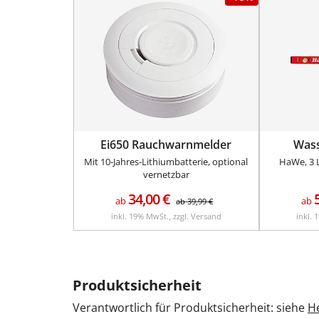
Ei650 Rauchwarnmelder
Was
Mit 10-Jahres-Lithiumbatterie, optional
HaWe, 3 L
vernetzbar
34,00
€
ab
ab
ab
39,99
€
inkl. 19% MwSt., zzgl. Versand
inkl. 
Produktsicherheit
Verantwortlich für Produktsicherheit: siehe
He