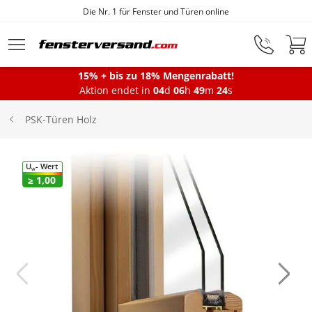
Die Nr. 1 für Fenster und Türen online
Zum Hauptinhalt springen
15% + bis zu 18% Mengenrabatt!
Montageservice
Aktion endet in
04
d
06
h
49
m
23
s
PSK-Türen Holz
Fenster
U
- Wert
W
≥ 1,00
Balkontüren
Terrassentüren
Haustüren