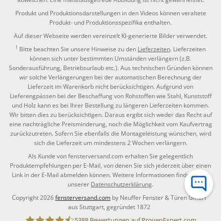
Produkt und Produktionsdarstellungen in den Videos können veraltete
Produkt- und Produktionsspezifika enthalten.
Auf dieser Webseite werden vereinzelt KI-generierte Bilder verwendet.
1
Bitte beachten Sie unsere Hinweise zu den
Lieferzeiten
. Lieferzeiten
können sich unter bestimmten Umständen verlängern (z.B.
Sonderausführung, Betriebsurlaub etc.). Aus technischen Gründen können
wir solche Verlängerungen bei der automatischen Berechnung der
Lieferzeit im Warenkorb nicht berücksichtigen. Aufgrund von
Lieferengpässen bei der Beschaffung von Rohstoffen wie Stahl, Kunststoff
und Holz kann es bei Ihrer Bestellung zu längeren Lieferzeiten kommen.
Wir bitten dies zu berücksichtigen. Daraus ergibt sich weder das Recht auf
eine nachträgliche Preisminderung, noch die Möglichkeit vom Kaufvertrag
zurückzutreten. Sofern Sie ebenfalls die Montageleistung wünschen, wird
sich die Lieferzeit um mindestens 2 Wochen verlängern.
Als Kunde von fensterversand.com erhalten Sie gelegentlich
Produktempfehlungen per E-Mail, von denen Sie sich jederzeit über einen
Link in der E-Mail abmelden können. Weitere Informationen finden Sie in
unserer
Datenschutzerklärung
.
Copyright 2026
fensterversand.com
by Neuffer Fenster & Türen GmbH
aus Stuttgart, gegründet 1872
5388
Bewertungen auf ProvenExpert.com