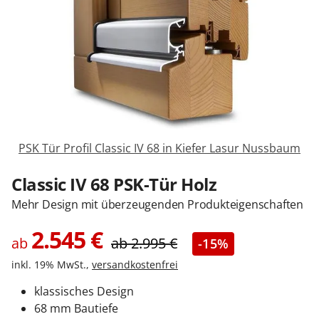
Sonnenschutz
Zäune & Tore
Garagentore
PSK Tür Profil Classic IV 68 in Kiefer Lasur Nussbaum
Carports
Classic IV 68 PSK-Tür Holz
Mehr Design mit überzeugenden Produkteigenschaften
Anmelden / Registrieren
2.545
€
ab
ab
2.995
€
-15%
inkl. 19% MwSt.,
versandkostenfrei
Kontakt / Hilfe
klassisches Design
68 mm Bautiefe