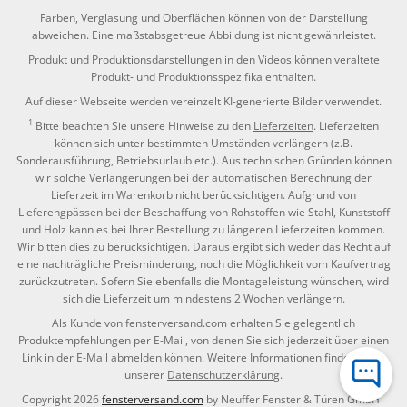
Farben, Verglasung und Oberflächen können von der Darstellung
abweichen. Eine maßstabsgetreue Abbildung ist nicht gewährleistet.
Produkt und Produktionsdarstellungen in den Videos können veraltete
Produkt- und Produktionsspezifika enthalten.
Auf dieser Webseite werden vereinzelt KI-generierte Bilder verwendet.
1
Bitte beachten Sie unsere Hinweise zu den
Lieferzeiten
. Lieferzeiten
können sich unter bestimmten Umständen verlängern (z.B.
Sonderausführung, Betriebsurlaub etc.). Aus technischen Gründen können
wir solche Verlängerungen bei der automatischen Berechnung der
Lieferzeit im Warenkorb nicht berücksichtigen. Aufgrund von
Lieferengpässen bei der Beschaffung von Rohstoffen wie Stahl, Kunststoff
und Holz kann es bei Ihrer Bestellung zu längeren Lieferzeiten kommen.
Wir bitten dies zu berücksichtigen. Daraus ergibt sich weder das Recht auf
eine nachträgliche Preisminderung, noch die Möglichkeit vom Kaufvertrag
zurückzutreten. Sofern Sie ebenfalls die Montageleistung wünschen, wird
sich die Lieferzeit um mindestens 2 Wochen verlängern.
Als Kunde von fensterversand.com erhalten Sie gelegentlich
Produktempfehlungen per E-Mail, von denen Sie sich jederzeit über einen
Link in der E-Mail abmelden können. Weitere Informationen finden Sie in
unserer
Datenschutzerklärung
.
Copyright 2026
fensterversand.com
by Neuffer Fenster & Türen GmbH