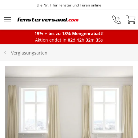
Die Nr. 1 für Fenster und Türen online
Zum Hauptinhalt springen
15% + bis zu 18% Mengenrabatt!
Montageservice
Aktion endet in
02
d
12
h
32
m
35
s
Verglasungsarten
Fenster
Balkontüren
Terrassentüren
Haustüren