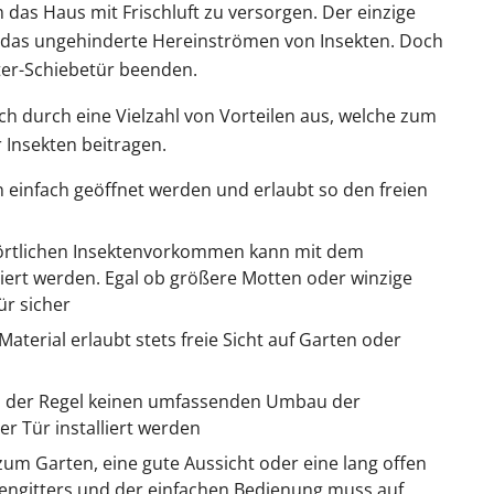
 das Haus mit Frischluft zu versorgen. Der einzige
st das ungehinderte Hereinströmen von Insekten. Doch
tter-Schiebetür beenden.
sich durch eine Vielzahl von Vorteilen aus, welche zum
 Insekten beitragen.
n einfach geöffnet werden und erlaubt so den freien
 örtlichen Insektenvorkommen kann mit dem
iert werden. Egal ob größere Motten oder winzige
ür sicher
Material erlaubt stets freie Sicht auf Garten oder
 in der Regel keinen umfassenden Umbau der
r Tür installiert werden
 zum Garten, eine gute Aussicht oder eine lang offen
gengitters und der einfachen Bedienung muss auf