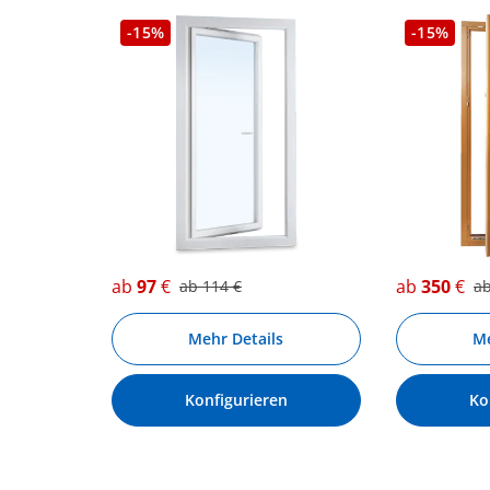
-15%
-15%
ab
97
€
ab
350
€
ab
114
€
a
Mehr Details
Me
Konfigurieren
Ko