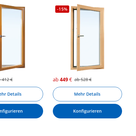
-15%
ab
449
€
b
412
€
ab
528
€
hr Details
Mehr Details
nfigurieren
Konfigurieren