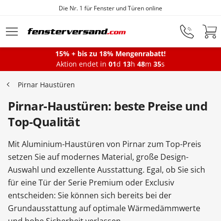
Die Nr. 1 für Fenster und Türen online
Zum Hauptinhalt springen
15% + bis zu 18% Mengenrabatt!
Montageservice
Aktion endet in
01
d
13
h
48
m
35
s
Pirnar Haustüren
Fenster
Pirnar-Haustüren: beste Preise und
Top-Qualität
Balkontüren
Mit Aluminium-Haustüren von Pirnar zum Top-Preis
setzen Sie auf modernes Material, große Design-
Terrassentüren
Auswahl und exzellente Ausstattung. Egal, ob Sie sich
für eine Tür der Serie Premium oder Exclusiv
entscheiden: Sie können sich bereits bei der
Haustüren
Grundausstattung auf optimale Wärmedämmwerte