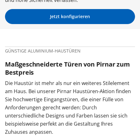
und hohe Sicherheit verlassen.
Sonnenschutz
Jetzt konfigurieren
Zäune & Tore
GÜNSTIGE ALUMINIUM-HAUSTÜREN
Garagentore
Maßgeschneiderte Türen von Pirnar zum
Bestpreis
Carports
Die Haustür ist mehr als nur ein weiteres Stilelement
am Haus. Bei unserer Pirnar Haustüren-Aktion finden
Anmelden / Registrieren
Sie hochwertige Eingangstüren, die einer Fülle von
Anforderungen gerecht werden: Durch
unterschiedliche Designs und Farben lassen sie sich
Kontakt / Hilfe
beispielsweise perfekt an die Gestaltung Ihres
Zuhauses anpassen.