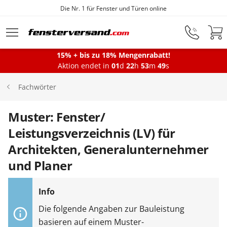
Fensterfabrik seit 1872
Zum Hauptinhalt springen
15% + bis zu 18% Mengenrabatt!
Montageservice
Aktion endet in
01
d
22
h
53
m
48
s
Fachwörter
Fenster
Muster: Fenster/
Leistungsverzeichnis (LV) für
Balkontüren
Architekten, Generalunternehmer
und Planer
Terrassentüren
Haustüren
Die folgende Angaben zur Bauleistung
basieren auf einem Muster-