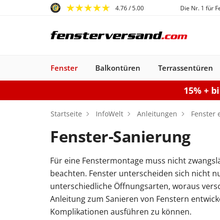
4.76
/ 5.00
Die Nr. 1 für 
Fenster
Balkontüren
Terrassentüren
15% + b
Fenster
Balkontüren
Terrassentüren
Haustüren
Sonnenschutz
Gartentore
Garagentore
Carports
Startseite
InfoWelt
Anleitungen
Fenster 
Fenster-Sanierung
Für eine Fenstermontage muss nicht zwangslä
Kunststofffenster
Haustüren
Balkontüren
Rollladen
Anbau Carports
PSK-Türen
Einzeltor
Sektionaltore
Kunststoff-Alu
Haustüren
Balkontüren
Raffstores
Carports freistehen
Smart-Slide
Haustüren
Holzfenster
Doppeltor
Balkontür
Außenro
Ha
beachten. Fenster unterscheiden sich nicht nu
Kunststoff
Kunststoff
Stahl-Alu
Fenster
Kunststoff-Alu
Aluminium
unterschiedliche Öffnungsarten, woraus versc
Konfigurieren
Sektionaltor konfigurieren
Konfigurieren
Gartentor konfigurier
Carport konfiguriere
Terrassentür k
Konfigur
Anleitung zum Sanieren von Fenstern entwickelt
Fenster konfiguriere
Balkontür ko
Komplikationen ausführen zu können.
Haustür konfigurieren