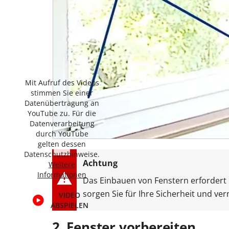
Mit Aufruf des Videos
stimmen Sie einer
Datenübertragung an
YouTube zu. Für die
Datenverarbeitung
durch YouTube
gelten dessen
Datenschutzhinweise.
Weitere
Informationen
Das Einbauen von Fenstern erfordert M
sorgen Sie für Ihre Sicherheit und v
VIDEO
ABSPIELEN
2. Fenster vorbereiten