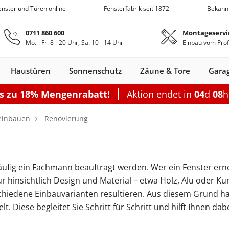
Fenster und Türen online
Fensterfabrik seit 1872
Bekann
Zum Hauptinhalt springen
0711 860 600
Montageservi
Mo. - Fr. 8 - 20 Uhr, Sa. 10 - 14 Uhr
Einbau vom Prof
Haustüren
Sonnenschutz
Zäune & Tore
Gara
is zu 18% Mengenrabatt!
Aktion endet in
04
d
08
Nebeneingangstüren
Dachfenster
Zäune
Optionen
Optionen
Zubehör
Optionen
Sch
einbauen
Renovierung
Garagentor elektrisch
Einzelcarport
Balkontürgrif
Terrassentür
Garagentor mit Tür
Doppelcarport
Abdeckleiste
Terrassen-Sc
Sektionaltor Lamellen
Doppelcarport mit Abstellrau
Balkontürko
Terrassentür
ufig ein Fachmann beauftragt werden. Wer ein Fenster ern
d
en Holz
llos
ustüren Holz
Holz-Alu
Faltschiebe­türen
Carports mit Abstellraum
Rolltore
Balkontüren Holz-
Fensterläden
Schiebetor
Aluminium­
Nebeneingangstür
Hebeschiebe­türen
Markisen
Balkontüren
Sektionaltor Oberflächenstruk
Carport Dacheindeckung
Dachfenster
Nebeneingangstür
Gartenzaun
Pergola
Montageset
Neb
S
r hinsichtlich Design und Material – etwa Holz, Alu oder K
Fenster
Alu
fenster
Stahl
Aluminium
Holz
Carport Beleuchtung
hiedene Einbauvarianten resultieren. Aus diesem Grund hat
en
n
onfigurieren
ieren
Rolltor konfigurieren
Konfigurieren
Konfigurieren
Konfigurieren
Konfigurieren
. Diese begleitet Sie Schritt für Schritt und hilft Ihnen da
n
nfigurieren
Konfigurieren
K
Nebeneingangstür konfiguriere