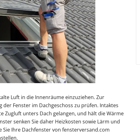
n
r Kosten
tenmarkise
entor Preise
errassentür Farben
Carport Kosten
Zaun Farben
Gelenkarmmarkise
Garagentor Holzoptik
Carport oder Garage
Zäune Kosten
Rolladen nachrüsten
Pe
tür Farben
Kömmerling Fenster
Balkontür mit Rollladen
VEKA Fenster
Balkontür zweiflügelig
Sprossenfenster
ben
Haustür mit Seitenteil
Haustür mit Oberlicht
Haust
Entdecken 
Entdecken S
Entdecken 
Entdecken S
Entdecken S
 Anleitungen
Entdecken 
Carport aufbauen
Entdecken 
Entdecken 
Aluminium
Profil
kalte Luft in die Innenräume einzuziehen. Zur
g der Fenster im Dachgeschoss zu prüfen. Intaktes
lte Zugluft unters Dach gelangen, und hält die Wärme
nster senken Sie daher Heizkosten sowie Lärm und
e Sie Ihre Dachfenster von fensterversand.com
stellen.