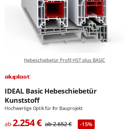
Sonnenschutz
Zäune & Tore
Garagentore
Hebeschiebetür Profil HST plus BASIC
Carports
Anmelden / Registrieren
IDEAL Basic Hebeschiebetür
Kunststoff
Hochwertige Optik für Ihr Bauprojekt
Kontakt / Hilfe
2.254
€
ab
ab
2.652
€
-15%