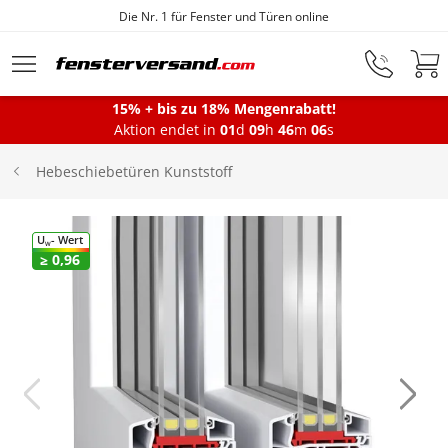
Die Nr. 1 für Fenster und Türen online
Zum Hauptinhalt springen
15% + bis zu 18% Mengenrabatt!
Montageservice
Aktion endet in
01
d
09
h
46
m
06
s
Hebeschiebetüren Kunststoff
Fenster
U
- Wert
W
≥ 0,96
Balkontüren
Terrassentüren
Haustüren