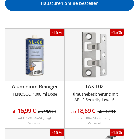
Haustüren online bestellen
-15%
-15%
Aluminium Reiniger
TAS 102
FENOSOL, 1000 ml Dose
Türaushebesicherung mit
ABUS-Security-Level 6
16,99
€
18,69
€
ab
ab
19,99
€
ab
ab
21,99
€
inkl. 19% MwSt., zzgl.
inkl. 19% MwSt., zzgl.
Versand
Versand
-15%
-15%