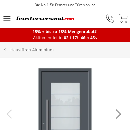
Fensterfabrik seit 1872
Zum Hauptinhalt springen
15% + bis zu 18% Mengenrabatt!
Montageservice
Aktion endet in
02
d
17
h
46
m
44
s
Haustüren Aluminium
Fenster
Balkontüren
Terrassentüren
Haustüren