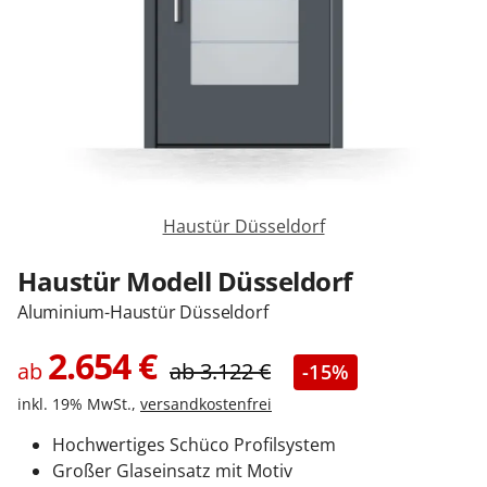
Sonnenschutz
Zäune & Tore
Garagentore
Haustür Düsseldorf
Carports
Haustür Modell Düsseldorf
Aluminium-Haustür Düsseldorf
Anmelden / Registrieren
2.654
€
ab
ab
3.122
€
-15%
inkl. 19% MwSt.,
versandkostenfrei
Kontakt / Hilfe
Hochwertiges Schüco Profilsystem
Großer Glaseinsatz mit Motiv