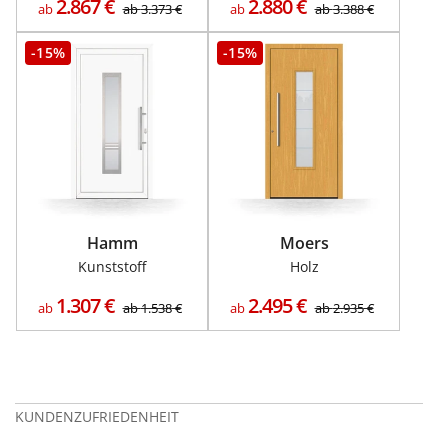
2.867
€
2.880
€
ab
ab
3.373
€
ab
ab
3.388
€
-15%
-15%
Hamm
Moers
Kunststoff
Holz
1.307
€
2.495
€
ab
ab
1.538
€
ab
ab
2.935
€
KUNDENZUFRIEDENHEIT