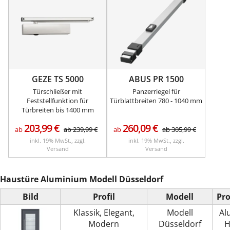
GEZE TS 5000
ABUS PR 1500
Türschließer mit
Panzerriegel für
Feststellfunktion für
Türblattbreiten 780 - 1040 mm
Türbreiten bis 1400 mm
203,99
€
260,09
€
ab
ab
239,99
€
ab
ab
305,99
€
inkl. 19% MwSt., zzgl.
inkl. 19% MwSt., zzgl.
Versand
Versand
Haustüre Aluminium Modell Düsseldorf
Bild
Profil
Modell
Pr
Klassik, Elegant,
Modell
Al
Modern
Düsseldorf
H