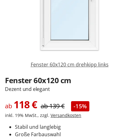
Sonnenschutz
Zäune & Tore
Garagentore
Fenster 60x120 cm drehkipp links
Carports
Fenster 60x120 cm
Dezent und elegant
Anmelden / Registrieren
118
€
ab
ab
139
€
-15%
inkl. 19% MwSt., zzgl.
Versandkosten
Kontakt / Hilfe
Stabil und langlebig
Große Farbauswahl