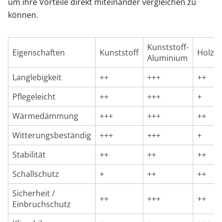
um ihre Vorteile direkt miteinander vergleichen zu
können.
Kunststoff-
Eigenschaften
Kunststoff
Holz
Aluminium
Langlebigkeit
++
+++
++
Pflegeleicht
++
+++
+
Wärmedämmung
+++
+++
++
Witterungsbeständig
+++
+++
+
Stabilität
++
++
++
Schallschutz
+
++
++
Sicherheit /
++
+++
++
Einbruchschutz