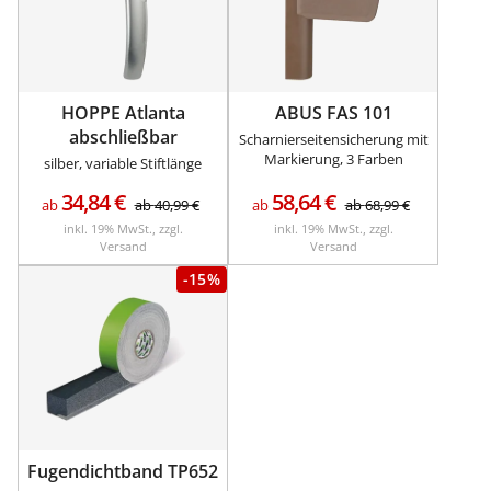
HOPPE Atlanta
ABUS FAS 101
abschließbar
Scharnierseitensicherung mit
Markierung, 3 Farben
silber, variable Stiftlänge
34,84
€
58,64
€
ab
ab
40,99
€
ab
ab
68,99
€
inkl. 19% MwSt., zzgl.
inkl. 19% MwSt., zzgl.
Versand
Versand
-15%
Fugendichtband TP652