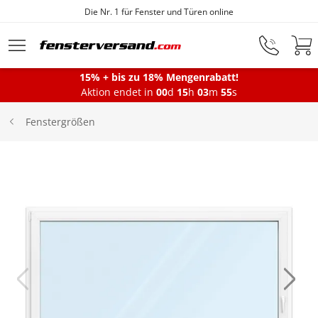
Die Nr. 1 für Fenster und Türen online
Zum Hauptinhalt springen
15% + bis zu 18% Mengenrabatt!
Montageservice
Aktion endet in
00
d
15
h
03
m
55
s
Fenstergrößen
Fenster
Balkontüren
Terrassentüren
Haustüren