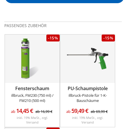
PASSENDES ZUBEHÖR
-15%
-15%
Fensterschaum
PU-Schaumpistole
illbruck, FM230 (750 ml) /
illbruck-Pistole für 1-K-
FM210 (500 ml)
Bauschäume
14,45
€
59,49
€
ab
ab
16,99
€
ab
ab
69,99
€
inkl. 19% MwSt., zzgl.
inkl. 19% MwSt., zzgl.
Versand
Versand