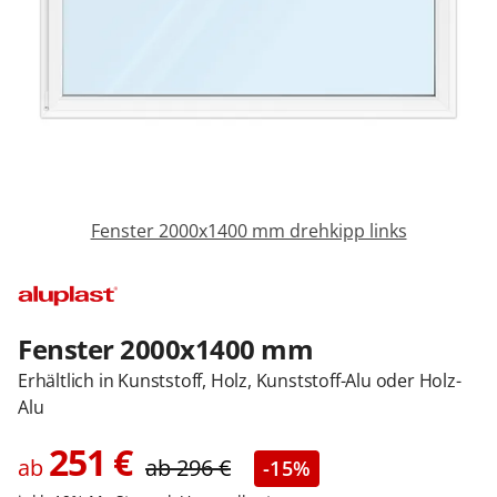
Sonnenschutz
Zäune & Tore
Garagentore
Fenster 2000x1400 mm drehkipp links
Carports
Anmelden / Registrieren
Fenster 2000x1400 mm
Erhältlich in Kunststoff, Holz, Kunststoff-Alu oder Holz-
Alu
Kontakt / Hilfe
251
€
ab
ab
296
€
-15%