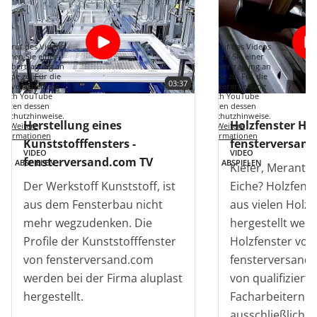
Aufruf des Videos
Mit Aufruf des Videos
immen Sie einer
stimmen Sie einer
enübertragung an
Datenübertragung an
Tube zu. Für die
YouTube zu. Für die
03:37
tenverarbeitung
Datenverarbeitung
durch YouTube
durch YouTube
gelten dessen
gelten dessen
enschutzhinweise.
Datenschutzhinweise.
Herstellung eines
Holzfenster Her
Weitere
Weitere
Informationen
Informationen
Kunststofffensters -
fensterversand
VIDEO
VIDEO
fensterversand.com TV
ABSPIELEN
ABSPIELEN
Kiefer, Meranti,
Der Werkstoff Kunststoff, ist
Eiche? Holzfens
aus dem Fensterbau nicht
aus vielen Holz
mehr wegzudenken. Die
hergestellt werd
Profile der Kunststofffenster
Holzfenster von
von fensterversand.com
fensterversand
werden bei der Firma aluplast
von qualifiziert
hergestellt.
Facharbeitern fa
ausschließlich i