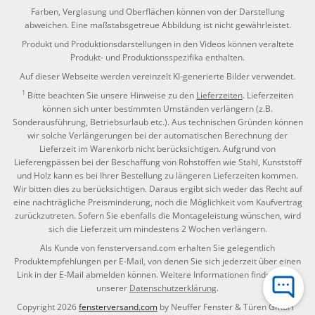
Farben, Verglasung und Oberflächen können von der Darstellung
abweichen. Eine maßstabsgetreue Abbildung ist nicht gewährleistet.
Produkt und Produktionsdarstellungen in den Videos können veraltete
Produkt- und Produktionsspezifika enthalten.
Auf dieser Webseite werden vereinzelt KI-generierte Bilder verwendet.
1
Bitte beachten Sie unsere Hinweise zu den
Lieferzeiten
. Lieferzeiten
können sich unter bestimmten Umständen verlängern (z.B.
Sonderausführung, Betriebsurlaub etc.). Aus technischen Gründen können
wir solche Verlängerungen bei der automatischen Berechnung der
Lieferzeit im Warenkorb nicht berücksichtigen. Aufgrund von
Lieferengpässen bei der Beschaffung von Rohstoffen wie Stahl, Kunststoff
und Holz kann es bei Ihrer Bestellung zu längeren Lieferzeiten kommen.
Wir bitten dies zu berücksichtigen. Daraus ergibt sich weder das Recht auf
eine nachträgliche Preisminderung, noch die Möglichkeit vom Kaufvertrag
zurückzutreten. Sofern Sie ebenfalls die Montageleistung wünschen, wird
sich die Lieferzeit um mindestens 2 Wochen verlängern.
Als Kunde von fensterversand.com erhalten Sie gelegentlich
Produktempfehlungen per E-Mail, von denen Sie sich jederzeit über einen
Link in der E-Mail abmelden können. Weitere Informationen finden Sie in
unserer
Datenschutzerklärung
.
Copyright 2026
fensterversand.com
by Neuffer Fenster & Türen GmbH