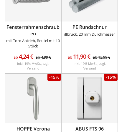
Fensterrahmenschraub
PE Rundschnur
en
illbruck, 20 mm Durchmesser
mit Torx-Antrieb, Beutel mit 10
Stück
4,24
€
11,90
€
ab
ab
4,99
€
ab
ab
13,99
€
inkl. 19% MwSt., zzgl.
inkl. 19% MwSt., zzgl.
Versand
Versand
-15%
-15%
HOPPE Verona
ABUS FTS 96