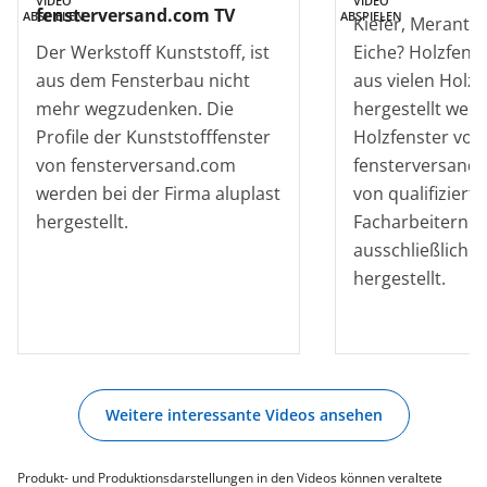
VIDEO
VIDEO
fensterversand.com TV
ABSPIELEN
ABSPIELEN
Kiefer, Meranti,
Der Werkstoff Kunststoff, ist
Eiche? Holzfens
aus dem Fensterbau nicht
aus vielen Holz
mehr wegzudenken. Die
hergestellt werd
Profile der Kunststofffenster
Holzfenster von
von fensterversand.com
fensterversand
werden bei der Firma aluplast
von qualifiziert
hergestellt.
Facharbeitern fa
ausschließlich i
hergestellt.
Weitere interessante Videos ansehen
Produkt- und Produktionsdarstellungen in den Videos können veraltete