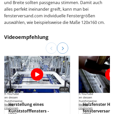
und Breite sollten passgenau stimmen. Damit auch
alles perfekt ineinander greift, kann man bei
fensterversand.com individuelle Fenstergrößen
auswählen, wie beispielsweise die Maße 120x160 cm.
Videoempfehlung
Aufruf des Videos
Mit Aufruf des Videos
immen Sie einer
stimmen Sie einer
enübertragung an
Datenübertragung an
Tube zu. Für die
YouTube zu. Für die
03:37
tenverarbeitung
Datenverarbeitung
durch YouTube
durch YouTube
gelten dessen
gelten dessen
enschutzhinweise.
Datenschutzhinweise.
Herstellung eines
Holzfenster Her
Weitere
Weitere
Informationen
Informationen
Kunststofffensters -
fensterversand