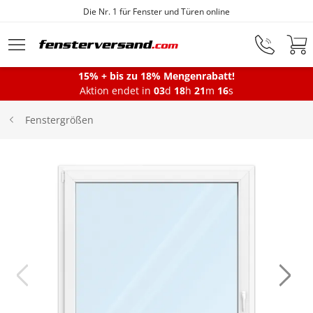
Die Nr. 1 für Fenster und Türen online
Zum Hauptinhalt springen
15% + bis zu 18% Mengenrabatt!
Montageservice
Aktion endet in
03
d
18
h
21
m
16
s
Fenstergrößen
Fenster
Balkontüren
Terrassentüren
Haustüren