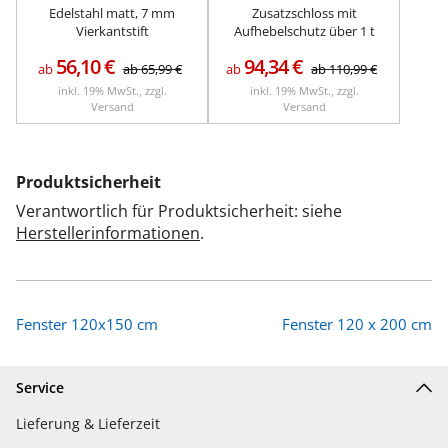
Edelstahl matt, 7 mm
Zusatzschloss mit
Vierkantstift
Aufhebelschutz über 1 t
56,10
€
94,34
€
ab
ab
65,99
€
ab
ab
110,99
€
inkl. 19% MwSt., zzgl.
inkl. 19% MwSt., zzgl.
Versand
Versand
Produktsicherheit
Verantwortlich für Produktsicherheit: siehe
Herstellerinformationen
.
Fenster 120x150 cm
Fenster 120 x 200 cm
Service
Lieferung & Lieferzeit