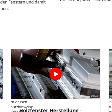
e den Fenstern und damit
ihen.
it Aufruf des Videos
Mit Aufru
stimmen Sie einer
stimmen
atenübertragung an
Datenübe
YouTube zu. Für die
YouTube 
Datenverarbeitung
Datenve
7
02:23
durch YouTube
durch
gelten dessen
gelte
atenschutzhinweise.
Datenschu
Holzfenster Herstellung -
Weitere
We