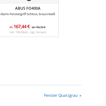
ABUS FO400A
Alarm-Fenstergriff-Schloss, braun/weiß
167,44
€
ab
ab
196,99
€
inkl. 19% MwSt., zzgl. Versand
Fenster Quarzgrau
»