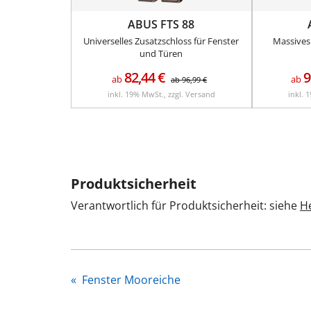
ABUS FTS 88
Universelles Zusatzschloss für Fenster
Massives
und Türen
82,44
€
9
ab
ab
ab
96,99
€
inkl. 19% MwSt., zzgl. Versand
inkl. 
Produktsicherheit
Verantwortlich für Produktsicherheit: siehe
He
«
Fenster Mooreiche