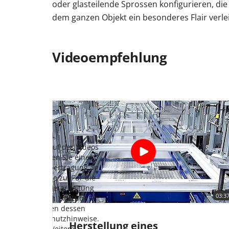
oder glasteilende Sprossen konfigurieren, di
dem ganzen Objekt ein besonderes Flair verle
Videoempfehlung
Mit Aufruf des Videos
M
stimmen Sie einer
Datenübertragung an
D
YouTube zu. Für die
Datenverarbeitung
03:3
durch YouTube
gelten dessen
Datenschutzhinweise.
D
Herstellung eines
Weitere