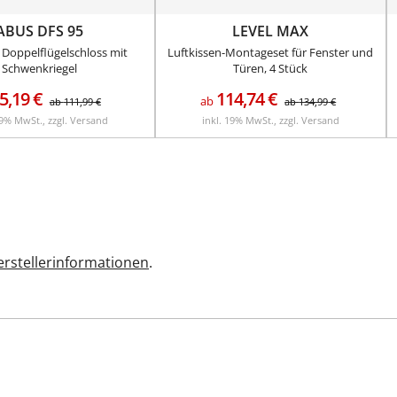
ABUS DFS 95
LEVEL MAX
 Doppelflügelschloss mit
Luftkissen-Montageset für Fenster und
Schwenkriegel
Türen, 4 Stück
5,19
€
114,74
€
ab
ab
111,99
€
ab
134,99
€
19% MwSt., zzgl. Versand
inkl. 19% MwSt., zzgl. Versand
rstellerinformationen
.