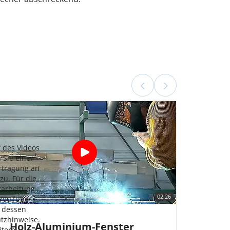
f des Videos
 Sie einer
rtragung an
zu. Für die
rarbeitung
02:26
 YouTube
n dessen
tzhinweise.
Holz-Aluminium-Fenster
itere