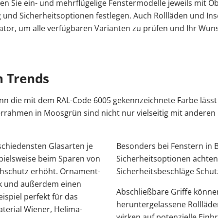
n Sie ein- und mehrflügelige Fenstermodelle jeweils mit Ob
g und Sicherheitsoptionen festlegen. Auch Rollläden und I
rator, um alle verfügbaren Varianten zu prüfen und Ihr Wu
n Trends
nn die mit dem RAL-Code 6005 gekennzeichnete Farbe lässt 
terrahmen in Moosgrün sind nicht nur vielseitig mit andere
schiedensten Glasarten je
Besonders bei Fenstern in 
ispielsweise beim Sparen von
Sicherheitsoptionen achten
chschutz erhöht. Ornament-
Sicherheitsbeschläge Schut
ik und außerdem einen
Abschließbare Griffe könne
ispiel perfekt für das
heruntergelassene Rollläde
terial Wiener, Helima-
wirken auf potenzielle Ein