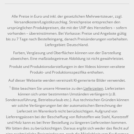
Alle Preise in Euro und inkl. der gesetzlichen Mehrwertsteuer, zzgl.
Versandkosten/Logistikzuschlag. Streichpreise entsprechen den
ursprünglichen Produktpreisen, die mit der UVP des Herstellers – sofern
vorhanden – übereinstimmen. Bei Vorkasse: Preise und Angebote gültig
bis zu 7 Tage nach Bestelleingang, danach Preisänderungen vorbehalten.
Liefergebiet: Deutschland.
Farben, Verglasung und Oberflächen können von der Darstellung
abweichen. Eine maßstabsgetreue Abbildung ist nicht gewährleistet.
Produkt und Produktionsdarstellungen in den Videos können veraltete
Produkt- und Produktionsspezifika enthalten.
Auf dieser Webseite werden vereinzelt KI-generierte Bilder verwendet.
1
Bitte beachten Sie unsere Hinweise zu den
Lieferzeiten
. Lieferzeiten
können sich unter bestimmten Umständen verlängern (z.B.
Sonderausführung, Betriebsurlaub etc.). Aus technischen Gründen können
wir solche Verlängerungen bei der automatischen Berechnung der
Lieferzeit im Warenkorb nicht berücksichtigen. Aufgrund von
Lieferengpässen bei der Beschaffung von Rohstoffen wie Stahl, Kunststoff
und Holz kann es bei Ihrer Bestellung zu längeren Lieferzeiten kommen.
Wir bitten dies zu berücksichtigen. Daraus ergibt sich weder das Recht auf
eine nachträgliche Preisminderung, noch die Möglichkeit vom Kaufvertrag