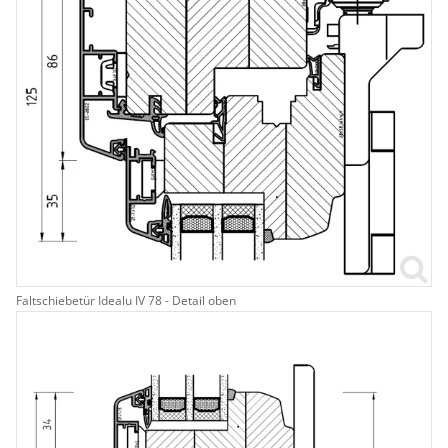
Faltschiebetür Idealu IV 78 - Detail oben