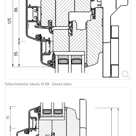
Sonnenschutz
Zäune & Tore
Garagentore
Carports
Faltschiebetür Idealu IV 68 - Detail oben
Anmelden / Registrieren
Kontakt / Hilfe