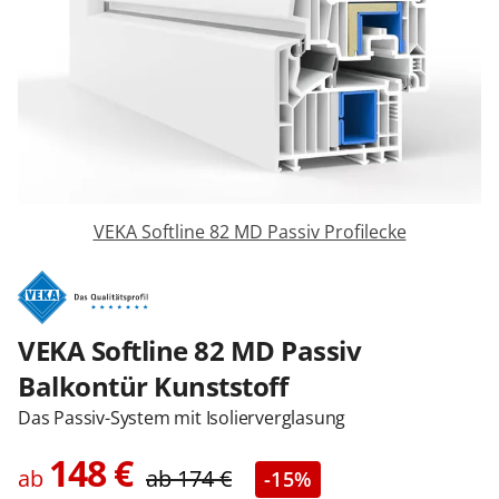
Sonnenschutz
Zäune & Tore
Garagentore
VEKA Softline 82 MD Passiv Profilecke
Carports
Anmelden / Registrieren
VEKA Softline 82 MD Passiv
Balkontür Kunststoff
Das Passiv-System mit Isolierverglasung
Kontakt / Hilfe
148
€
ab
ab
174
€
-15%