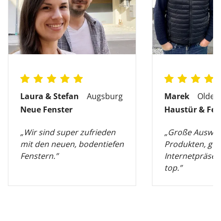
Laura & Stefan
Augsburg
Marek
Olden
Neue Fenster
Haustür & Fen
„Wir sind super zufrieden
„Große Auswah
mit den neuen, bodentiefen
Produkten, gut
Fenstern.”
Internetpräsen
top.”