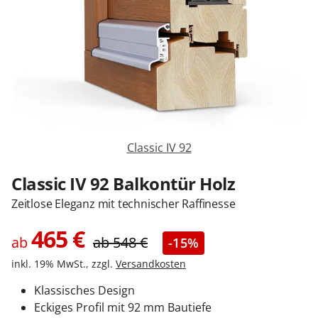
Sonnenschutz
Zäune & Tore
Garagentore
Classic IV 92
Carports
Classic IV 92 Balkontür Holz
Zeitlose Eleganz mit technischer Raffinesse
Anmelden / Registrieren
465
€
ab
ab
548
€
-15%
inkl. 19% MwSt., zzgl.
Versandkosten
Kontakt / Hilfe
Klassisches Design
Eckiges Profil mit 92 mm Bautiefe