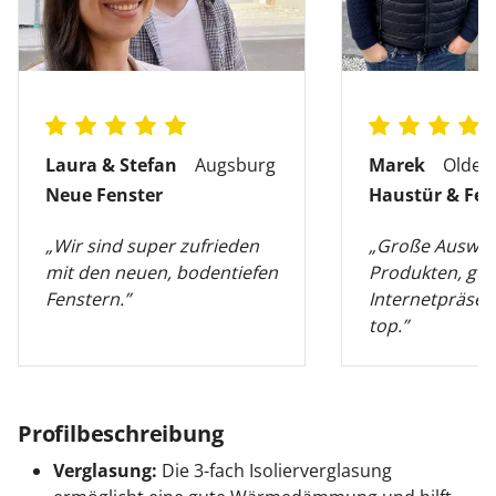
Laura & Stefan
Augsburg
Marek
Olden
Neue Fenster
Haustür & Fen
„Wir sind super zufrieden
„Große Auswah
mit den neuen, bodentiefen
Produkten, gut
Fenstern.”
Internetpräsen
top.”
Profilbeschreibung
Verglasung:
Die 3-fach Isolierverglasung