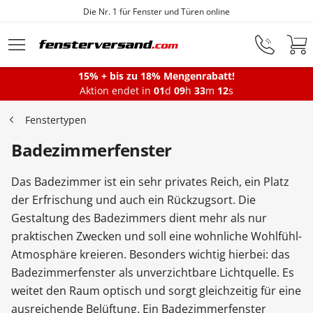
Fensterfabrik seit 1872
Zum Hauptinhalt springen
15% + bis zu 18% Mengenrabatt!
Montageservice
Aktion endet in
01
d
09
h
33
m
11
s
Fenstertypen
Fenster
Badezimmerfenster
Das Badezimmer ist ein sehr privates Reich, ein Platz
Balkontüren
der Erfrischung und auch ein Rückzugsort. Die
Gestaltung des Badezimmers dient mehr als nur
praktischen Zwecken und soll eine wohnliche Wohlfühl-
Terrassentüren
Atmosphäre kreieren. Besonders wichtig hierbei: das
Badezimmerfenster als unverzichtbare Lichtquelle. Es
Haustüren
weitet den Raum optisch und sorgt gleichzeitig für eine
ausreichende Belüftung. Ein Badezimmerfenster