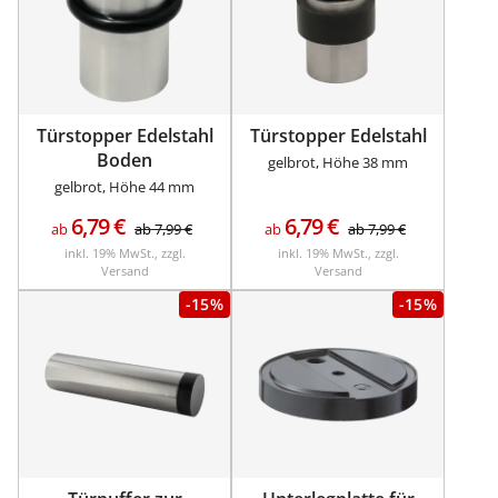
Türstopper Edelstahl
Türstopper Edelstahl
Boden
gelbrot, Höhe 38 mm
gelbrot, Höhe 44 mm
6,79
€
6,79
€
ab
ab
7,99
€
ab
ab
7,99
€
inkl. 19% MwSt., zzgl.
inkl. 19% MwSt., zzgl.
Versand
Versand
-15%
-15%