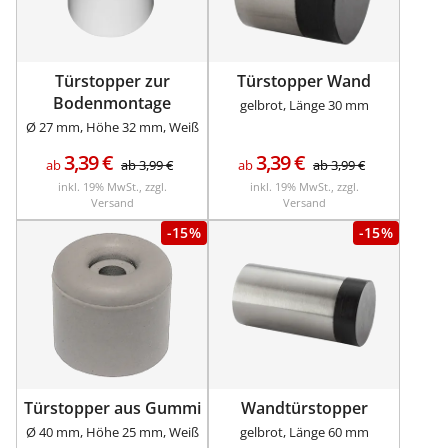
Türstopper zur
Türstopper Wand
Bodenmontage
gelbrot, Länge 30 mm
Ø 27 mm, Höhe 32 mm, Weiß
3,39
€
3,39
€
ab
ab
3,99
€
ab
ab
3,99
€
inkl. 19% MwSt., zzgl.
inkl. 19% MwSt., zzgl.
Versand
Versand
-15%
-15%
Türstopper aus Gummi
Wandtürstopper
Ø 40 mm, Höhe 25 mm, Weiß
gelbrot, Länge 60 mm