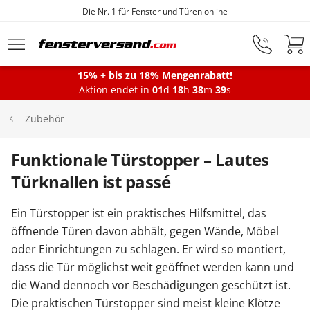
Fensterfabrik seit 1872
Zum Hauptinhalt springen
15% + bis zu 18% Mengenrabatt!
Montageservice
Aktion endet in
01
d
18
h
38
m
38
s
Zubehör
Fenster
Funktionale Türstopper – Lautes
Türknallen ist passé
Balkontüren
Ein Türstopper ist ein praktisches Hilfsmittel, das
öffnende Türen davon abhält, gegen Wände, Möbel
Terrassentüren
oder Einrichtungen zu schlagen. Er wird so montiert,
dass die Tür möglichst weit geöffnet werden kann und
Haustüren
die Wand dennoch vor Beschädigungen geschützt ist.
Die praktischen Türstopper sind meist kleine Klötze