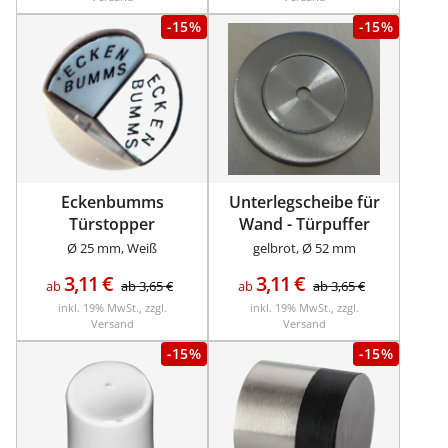
-15%
-15%
Eckenbumms
Unterlegscheibe für
Türstopper
Wand - Türpuffer
Ø 25 mm, Weiß
gelbrot, Ø 52 mm
3,11
€
3,11
€
ab
ab
3,65
€
ab
ab
3,65
€
inkl. 19% MwSt., zzgl.
inkl. 19% MwSt., zzgl.
Versand
Versand
-15%
-15%