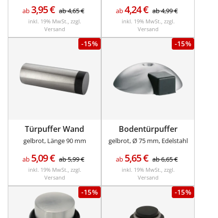
3,95
€
4,24
€
ab
ab
4,65
€
ab
ab
4,99
€
inkl. 19% MwSt., zzgl.
inkl. 19% MwSt., zzgl.
Versand
Versand
-15%
-15%
Türpuffer Wand
Bodentürpuffer
gelbrot, Länge 90 mm
gelbrot, Ø 75 mm, Edelstahl
5,09
€
5,65
€
ab
ab
5,99
€
ab
ab
6,65
€
inkl. 19% MwSt., zzgl.
inkl. 19% MwSt., zzgl.
Versand
Versand
-15%
-15%