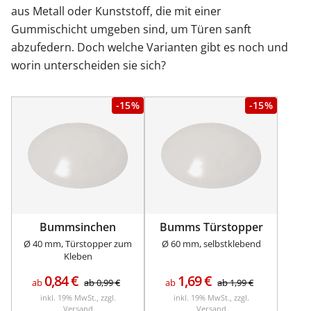
aus Metall oder Kunststoff, die mit einer
Sonnenschutz
Gummischicht umgeben sind, um Türen sanft
abzufedern. Doch welche Varianten gibt es noch und
worin unterscheiden sie sich?
Zäune & Tore
-15%
-15%
Garagentore
Carports
Anmelden / Registrieren
Bummsinchen
Bumms Türstopper
Ø 40 mm, Türstopper zum
Ø 60 mm, selbstklebend
Kleben
Kontakt / Hilfe
0,84
€
1,69
€
ab
ab
0,99
€
ab
ab
1,99
€
inkl. 19% MwSt., zzgl.
inkl. 19% MwSt., zzgl.
Versand
Versand