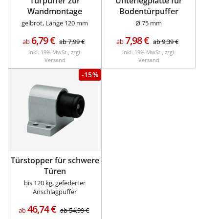
Türpuffer zur
Unterlegplatte für
Wandmontage
Bodentürpuffer
gelbrot, Länge 120 mm
Ø 75 mm
6,79
€
7,98
€
ab
ab
7,99
€
ab
ab
9,39
€
inkl. 19% MwSt., zzgl.
inkl. 19% MwSt., zzgl.
Versand
Versand
-15%
Türstopper für schwere
Türen
bis 120 kg, gefederter
Anschlagpuffer
46,74
€
ab
ab
54,99
€