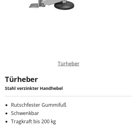
Sonnenschutz
Zäune & Tore
Garagentore
Türheber
Carports
Türheber
Stahl verzinkter Handhebel
Anmelden / Registrieren
Rutschfester Gummifuß
Schwenkbar
Kontakt / Hilfe
Tragkraft bis 200 kg