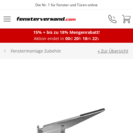
Die Nr. 1 für Fenster und Türen online
Zum Hauptinhalt springen
15% + bis zu 18% Mengenrabatt!
Montageservice
Aktion endet in
00
d
20
h
18
m
22
s
« Zur Übersicht
Fenstermontage Zubehör
Fenster
Balkontüren
Terrassentüren
Haustüren