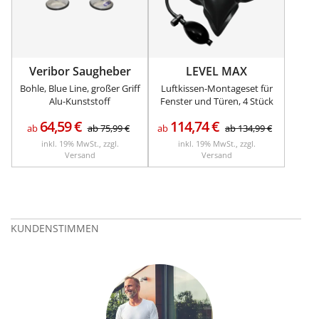
Veribor Saugheber
LEVEL MAX
Bohle, Blue Line, großer Griff
Luftkissen-Montageset für
Alu-Kunststoff
Fenster und Türen, 4 Stück
64,59
€
114,74
€
ab
ab
75,99
€
ab
ab
134,99
€
inkl. 19% MwSt., zzgl.
inkl. 19% MwSt., zzgl.
Versand
Versand
KUNDENSTIMMEN