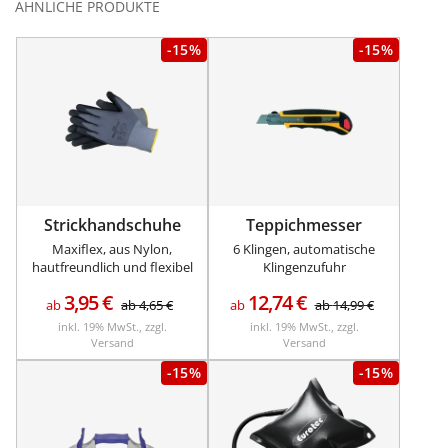
ÄHNLICHE PRODUKTE
-15%
-15%
Strickhandschuhe
Teppichmesser
Maxiflex, aus Nylon,
6 Klingen, automatische
hautfreundlich und flexibel
Klingenzufuhr
3,95
€
12,74
€
ab
ab
4,65
€
ab
ab
14,99
€
inkl. 19% MwSt., zzgl.
inkl. 19% MwSt., zzgl.
Versand
Versand
-15%
-15%