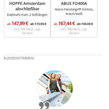
HOPPE Amsterdam
ABUS FO400A
abschließbar
Alarm-Fenstergriff-Schloss,
braun/weiß
Edelstahl matt, 2 Stiftlängen
147,89
€
167,44
€
ab
ab
173,99
€
ab
ab
196,99
€
inkl. 19% MwSt., zzgl.
inkl. 19% MwSt., zzgl.
Versand
Versand
KUNDENSTIMMEN