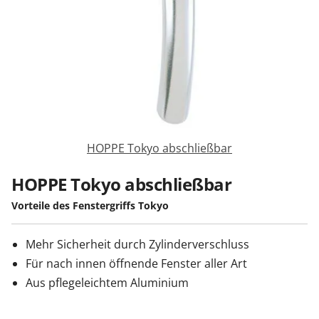
Sonnenschutz
Zäune & Tore
Garagentore
HOPPE Tokyo abschließbar
Carports
HOPPE Tokyo abschließbar
Vorteile des Fenstergriffs Tokyo
Anmelden / Registrieren
Mehr Sicherheit durch Zylinderverschluss
Für nach innen öffnende Fenster aller Art
Kontakt / Hilfe
Aus pflegeleichtem Aluminium