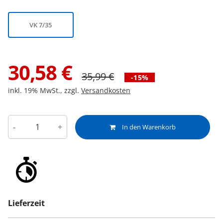
VK 7/35
30,58
€
35,99
€
-15%
inkl. 19% MwSt., zzgl.
Versandkosten
-
+
In den Warenkorb
Lieferzeit