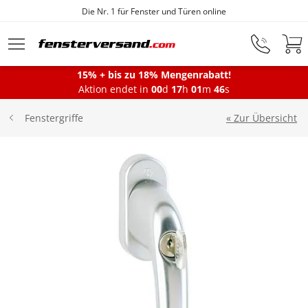
Die Nr. 1 für Fenster und Türen online
Zum Hauptinhalt springen
15% + bis zu 18% Mengenrabatt!
Montageservice
Aktion endet in
00
d
17
h
01
m
46
s
« Zur Übersicht
Fenstergriffe
Fenster
Balkontüren
Terrassentüren
Haustüren