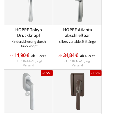
HOPPE Tokyo
HOPPE Atlanta
Druckknopf
abschließbar
Kindersicherung durch
silber, variable Stiftlänge
Druckknopf
11,90
€
34,84
€
ab
ab
13,99
€
ab
ab
40,99
€
inkl. 19% MwSt., zzgl.
inkl. 19% MwSt., zzgl.
Versand
Versand
-15%
-15%