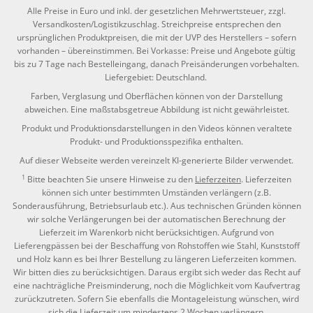
Alle Preise in Euro und inkl. der gesetzlichen Mehrwertsteuer, zzgl.
Versandkosten/Logistikzuschlag. Streichpreise entsprechen den
ursprünglichen Produktpreisen, die mit der UVP des Herstellers – sofern
vorhanden – übereinstimmen. Bei Vorkasse: Preise und Angebote gültig
bis zu 7 Tage nach Bestelleingang, danach Preisänderungen vorbehalten.
Liefergebiet: Deutschland.
Farben, Verglasung und Oberflächen können von der Darstellung
abweichen. Eine maßstabsgetreue Abbildung ist nicht gewährleistet.
Produkt und Produktionsdarstellungen in den Videos können veraltete
Produkt- und Produktionsspezifika enthalten.
Auf dieser Webseite werden vereinzelt KI-generierte Bilder verwendet.
1
Bitte beachten Sie unsere Hinweise zu den
Lieferzeiten
. Lieferzeiten
können sich unter bestimmten Umständen verlängern (z.B.
Sonderausführung, Betriebsurlaub etc.). Aus technischen Gründen können
wir solche Verlängerungen bei der automatischen Berechnung der
Lieferzeit im Warenkorb nicht berücksichtigen. Aufgrund von
Lieferengpässen bei der Beschaffung von Rohstoffen wie Stahl, Kunststoff
und Holz kann es bei Ihrer Bestellung zu längeren Lieferzeiten kommen.
Wir bitten dies zu berücksichtigen. Daraus ergibt sich weder das Recht auf
eine nachträgliche Preisminderung, noch die Möglichkeit vom Kaufvertrag
zurückzutreten. Sofern Sie ebenfalls die Montageleistung wünschen, wird
sich die Lieferzeit um mindestens 2 Wochen verlängern.