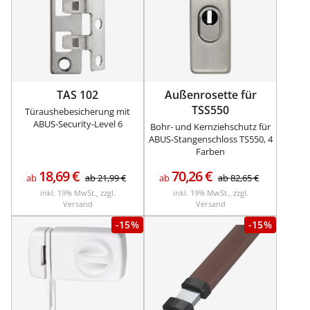
TAS 102
Außenrosette für
TSS550
Türaushebesicherung mit
ABUS-Security-Level 6
Bohr- und Kernziehschutz für
ABUS-Stangenschloss TS550, 4
Farben
18,69
€
70,26
€
ab
ab
21,99
€
ab
ab
82,65
€
inkl. 19% MwSt., zzgl.
inkl. 19% MwSt., zzgl.
Versand
Versand
-15%
-15%