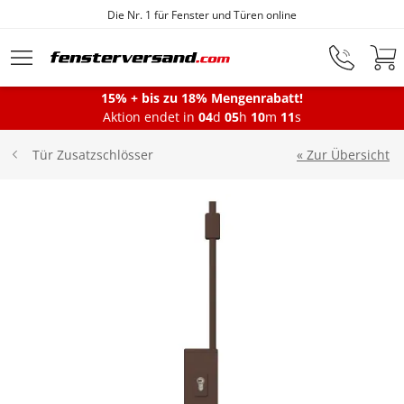
Die Nr. 1 für Fenster und Türen online
Zum Hauptinhalt springen
15% + bis zu 18% Mengenrabatt!
Montageservice
Aktion endet in
04
d
05
h
10
m
11
s
« Zur Übersicht
Tür Zusatzschlösser
Fenster
Balkontüren
Terrassentüren
Haustüren