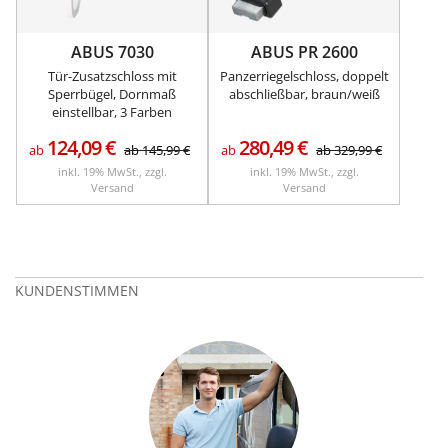
ABUS 7030
ABUS PR 2600
Tür-Zusatzschloss mit
Panzerriegelschloss, doppelt
Sperrbügel, Dornmaß
abschließbar, braun/weiß
einstellbar, 3 Farben
124,09
€
280,49
€
ab
ab
145,99
€
ab
ab
329,99
€
inkl. 19% MwSt., zzgl.
inkl. 19% MwSt., zzgl.
Versand
Versand
KUNDENSTIMMEN