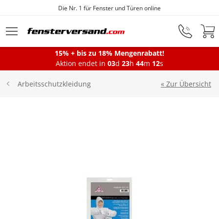
Die Nr. 1 für Fenster und Türen online
Zum Hauptinhalt springen
15% + bis zu 18% Mengenrabatt!
Montageservice
Aktion endet in
03
d
23
h
44
m
12
s
« Zur Übersicht
Arbeitsschutzkleidung
Fenster
Balkontüren
Terrassentüren
Haustüren