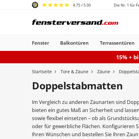
4.75
/ 5.00
Die Nr. 1 für 
Fenster
Balkontüren
Terrassentüren
15% + b
Fenster
Balkontüren
Terrassentüren
Haustüren
Sonnenschutz
Gartentore
Garagentore
Carports
Startseite
Tore & Zäune
Zäune
Doppelst
Doppelstabmatten
Im Vergleich zu anderen Zaunarten sind Dopp
Kunststofffenster
Haustüren
Balkontüren
Rollladen
Anbau Carports
PSK-Türen
Einzeltor
Sektionaltore
Kunststoff-Alu
Haustüren
Balkontüren
Raffstores
Carports freistehen
Smart-Slide
Haustüren
Holzfenster
Doppeltor
Balkontür
Außenro
Ha
bieten ein gutes Maß an Sicherheit und lasse
Kunststoff
Kunststoff
Stahl-Alu
Fenster
Kunststoff-Alu
Aluminium
sowie flexibel einsetzen – ob als Grundstück
Konfigurieren
Sektionaltor konfigurieren
Konfigurieren
Gartentor konfigurier
Carport konfiguriere
Terrassentür k
Konfigur
oder für gewerbliche Flächen. Konfigurieren
Fenster konfiguriere
Balkontür ko
Ihren Wünschen und bestellen Sie Ihren Zaun 
Haustür konfigurieren