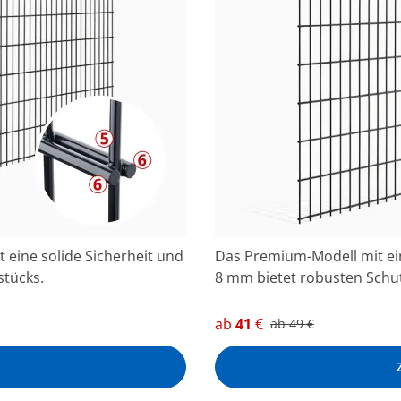
 eine solide Sicherheit und
Das Premium-Modell mit ei
stücks.
8 mm bietet robusten Schut
ab
41
€
ab
49
€