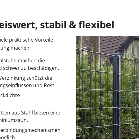
swert, stabil & flexibel
ele praktische Vorteile
ösung machen:
hlstäbe machen die
d schwer zu beschädigen.
Verzinkung schützt die
ngseinflüssen und Rost.
ickdichte
en aus Stahl bieten eine
uminiumzaun.
 Verbindungsmechanismen
möglich.