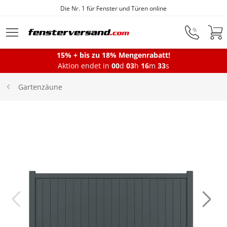
Die Nr. 1 für Fenster und Türen online
Zum Hauptinhalt springen
15% + bis zu 18% Mengenrabatt!
Montageservice
Aktion endet in
00
d
03
h
16
m
33
s
Gartenzäune
Fenster
Balkontüren
Terrassentüren
Haustüren