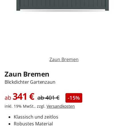
Sonnenschutz
Zäune & Tore
Garagentore
Zaun Bremen
Carports
Zaun Bremen
Blickdichter Gartenzaun
Anmelden / Registrieren
341
€
ab
ab
401
€
-15%
inkl. 19% MwSt., zzgl.
Versandkosten
Kontakt / Hilfe
Klassisch und zeitlos
Robustes Material