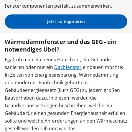
Fensterkomponenten perfekt zusammenwirken.
Sonnenschutz
Jetzt konfigurieren
Zäune & Tore
Wärmedämmfenster und das GEG - ein
notwendiges Übel?
Garagentore
Egal, ob man ein neues Haus baut, ein Gebäude
sanieren oder nur ein
Dachfenster
einbauen möchte:
Carports
In Zeiten von Energieeinsparung, Wärmedämmung
und moderner Bautechnik gehört das
Gebäudeenergiegesetz (kurz GEG) zu jedem großen
Anmelden / Registrieren
Bauvorhaben dazu. In diesem werden die
Grundvoraussetzungen beschrieben, welche ein
Kontakt / Hilfe
Gebäude für einen gesunden Energiehaushalt erfüllen
sollte und welche Anforderungen an den Wärmeschutz
gestellt werden. Ob und wie das