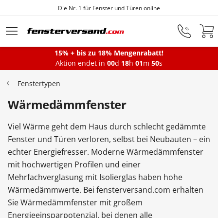
Fensterfabrik seit 1872
Zum Hauptinhalt springen
15% + bis zu 18% Mengenrabatt!
Montageservice
Aktion endet in
00
d
18
h
01
m
49
s
Fenstertypen
Fenster
Wärmedämmfenster
Viel Wärme geht dem Haus durch schlecht gedämmte
Balkontüren
Fenster und Türen verloren, selbst bei Neubauten – ein
echter Energiefresser. Moderne Wärmedämmfenster
mit hochwertigen Profilen und einer
Terrassentüren
Mehrfachverglasung mit Isolierglas haben hohe
Wärmedämmwerte. Bei fensterversand.com erhalten
Haustüren
Sie Wärmedämmfenster mit großem
Energieeinsparpotenzial, bei denen alle