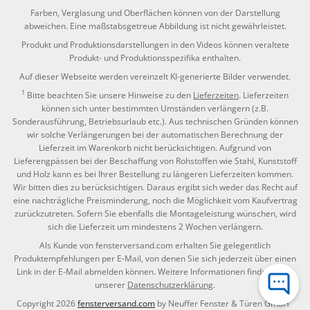
Farben, Verglasung und Oberflächen können von der Darstellung
abweichen. Eine maßstabsgetreue Abbildung ist nicht gewährleistet.
Produkt und Produktionsdarstellungen in den Videos können veraltete
Produkt- und Produktionsspezifika enthalten.
Auf dieser Webseite werden vereinzelt KI-generierte Bilder verwendet.
1
Bitte beachten Sie unsere Hinweise zu den
Lieferzeiten
. Lieferzeiten
können sich unter bestimmten Umständen verlängern (z.B.
Sonderausführung, Betriebsurlaub etc.). Aus technischen Gründen können
wir solche Verlängerungen bei der automatischen Berechnung der
Lieferzeit im Warenkorb nicht berücksichtigen. Aufgrund von
Lieferengpässen bei der Beschaffung von Rohstoffen wie Stahl, Kunststoff
und Holz kann es bei Ihrer Bestellung zu längeren Lieferzeiten kommen.
Wir bitten dies zu berücksichtigen. Daraus ergibt sich weder das Recht auf
eine nachträgliche Preisminderung, noch die Möglichkeit vom Kaufvertrag
zurückzutreten. Sofern Sie ebenfalls die Montageleistung wünschen, wird
sich die Lieferzeit um mindestens 2 Wochen verlängern.
Als Kunde von fensterversand.com erhalten Sie gelegentlich
Produktempfehlungen per E-Mail, von denen Sie sich jederzeit über einen
Link in der E-Mail abmelden können. Weitere Informationen finden Sie in
unserer
Datenschutzerklärung
.
Copyright 2026
fensterversand.com
by Neuffer Fenster & Türen GmbH