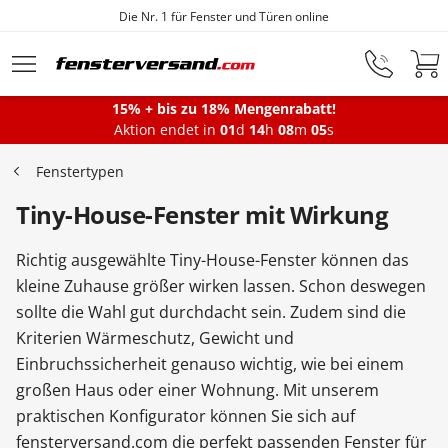
Die Nr. 1 für Fenster und Türen online
Zum Hauptinhalt springen
15% + bis zu 18% Mengenrabatt!
Montageservice
Aktion endet in
01
d
14
h
08
m
05
s
Fenstertypen
Fenster
Tiny-House-Fenster mit Wirkung
Richtig ausgewählte Tiny-House-Fenster können das
Balkontüren
kleine Zuhause größer wirken lassen. Schon deswegen
sollte die Wahl gut durchdacht sein. Zudem sind die
Kriterien Wärmeschutz, Gewicht und
Terrassentüren
Einbruchssicherheit genauso wichtig, wie bei einem
großen Haus oder einer Wohnung. Mit unserem
Haustüren
praktischen Konfigurator können Sie sich auf
fensterversand.com die perfekt passenden Fenster für