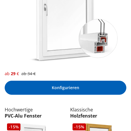
ab
29
€
ab
34
€
Konfigurieren
Hochwertige
Klassische
PVC-Alu Fenster
Holzfenster
-15%
-15%