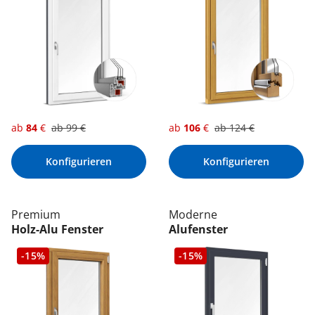
ab
84
€
ab
99
€
ab
106
€
ab
124
€
Konfigurieren
Konfigurieren
Premium
Moderne
Holz-Alu Fenster
Alufenster
-15%
-15%