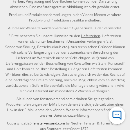
Farben, Verglasung und Oberflächen können von der Darstellung
abweichen. Eine maßstabsgetreue Abbildung ist nicht gewährleistet.
Produkt und Produktionsdarstellungen in den Videos können veraltete
Produkt- und Produktionsspezifika enthalten.
Auf dieser Webseite werden vereinzelt KI-generierte Bilder verwendet.
1
Bitte beachten Sie unsere Hinweise zu den
Lieferzeiten
. Lieferzeiten
können sich unter bestimmten Umständen verlängern (z.B.
Sonderausführung, Betriebsurlaub etc.). Aus technischen Gründen können
wir solche Verlängerungen bei der automatischen Berechnung der
Lieferzeit im Warenkorb nicht berücksichtigen. Aufgrund von
Lieferengpässen bei der Beschaffung von Rohstoffen wie Stahl, Kunststoff
und Holz kann es bei Ihrer Bestellung zu längeren Lieferzeiten kommen.
Wir bitten dies zu berücksichtigen. Daraus ergibt sich weder das Recht auf
eine nachträgliche Preisminderung, noch die Möglichkeit vom Kaufvertrag
zurückzutreten. Sofern Sie ebenfalls die Montageleistung wünschen, wird
sich die Lieferzeit um mindestens 2 Wochen verlängern.
Als Kunde von fensterversand.com erhalten Sie gelegentlich
Produktempfehlungen per E-Mail, von denen Sie sich jederzeit über einen
Link in der E-Mail abmelden können. Weitere Informationen finden Sie in
unserer
Datenschutzerklärung
.
Copyright 2026
fensterversand.com
by Neuffer Fenster & Türen GmbH
aus Stuttgart, gegründet 1872