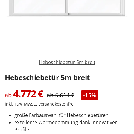
Sonnenschutz
Zäune & Tore
Garagentore
Hebeschiebetür 5m breit
Carports
Hebeschiebetür 5m breit
4.772
€
Anmelden / Registrieren
ab
ab
5.614
€
-15%
inkl. 19% MwSt.,
versandkostenfrei
Kontakt / Hilfe
große Farbauswahl für Hebeschiebetüren
exzellente Wärmedämmung dank innovativer
Profile