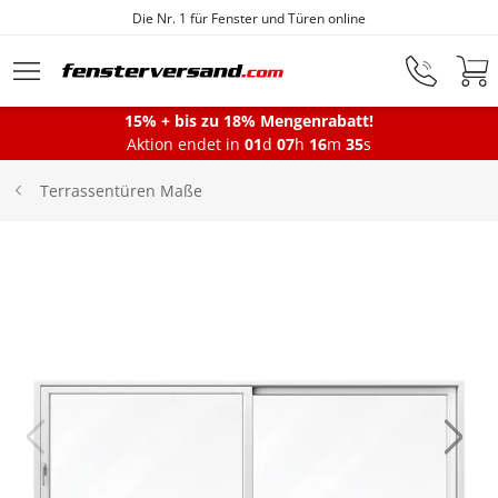
Die Nr. 1 für Fenster und Türen online
Zum Hauptinhalt springen
15% + bis zu 18% Mengenrabatt!
Montageservice
Aktion endet in
01
d
07
h
16
m
34
s
Terrassentüren Maße
Fenster
Balkontüren
Terrassentüren
Haustüren