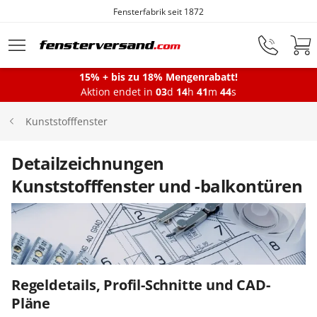
Fensterfabrik seit 1872
Zum Hauptinhalt springen
15% + bis zu 18% Mengenrabatt!
Montageservice
Aktion endet in
03
d
14
h
41
m
43
s
Kunststofffenster
Fenster
Detailzeichnungen
Kunststofffenster und -balkontüren
Balkontüren
Terrassentüren
Regeldetails, Profil-Schnitte und CAD-
Haustüren
Pläne