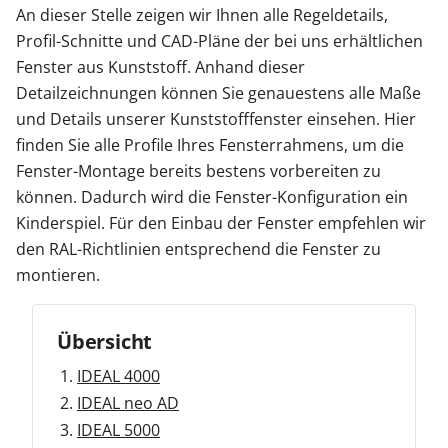
An dieser Stelle zeigen wir Ihnen alle Regeldetails,
Sonnenschutz
Profil-Schnitte und CAD-Pläne der bei uns erhältlichen
Fenster aus Kunststoff. Anhand dieser
Detailzeichnungen können Sie genauestens alle Maße
Zäune & Tore
und Details unserer Kunststofffenster einsehen. Hier
finden Sie alle Profile Ihres Fensterrahmens, um die
Garagentore
Fenster-Montage bereits bestens vorbereiten zu
können. Dadurch wird die Fenster-Konfiguration ein
Kinderspiel. Für den Einbau der Fenster empfehlen wir
Carports
den RAL-Richtlinien entsprechend die Fenster zu
montieren.
Anmelden / Registrieren
Übersicht
IDEAL 4000
Kontakt / Hilfe
IDEAL neo AD
IDEAL 5000