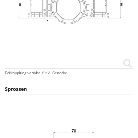
Eckkopplung variabel für Außenecke
Sprossen