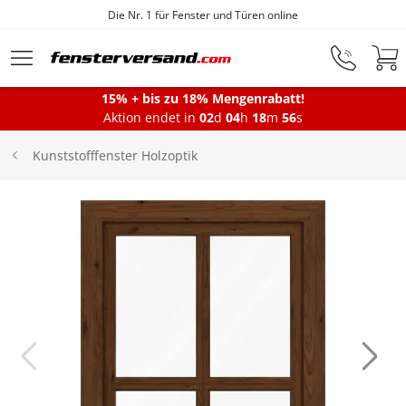
Die Nr. 1 für Fenster und Türen online
Zum Hauptinhalt springen
15% + bis zu 18% Mengenrabatt!
Montageservice
Aktion endet in
02
d
04
h
18
m
56
s
Kunststofffenster Holzoptik
Fenster
Balkontüren
Terrassentüren
Haustüren