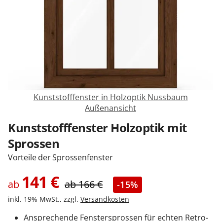
Sonnenschutz
Zäune & Tore
Garagentore
Kunststofffenster in Holzoptik Nussbaum
K
Außenansicht
Carports
Kunststofffenster Holzoptik mit
Sprossen
Anmelden / Registrieren
Vorteile der Sprossenfenster
141
€
ab
ab
166
€
-15%
Kontakt / Hilfe
inkl. 19% MwSt., zzgl.
Versandkosten
Ansprechende Fenstersprossen für echten Retro-