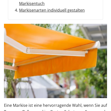
Markisentuch
Sonnenschutz
Markisenarten individuell gestalten
Zäune & Tore
Garagentore
Carports
Anmelden / Registrieren
Kontakt / Hilfe
Eine Markise ist eine hervorragende Wahl, wenn Sie auf