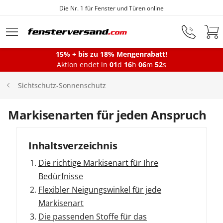
 Türen online
Fensterfabrik sei
Zum Hauptinhalt springen
15% + bis zu 18% Mengenrabatt!
Montageservice
Aktion endet in
01
d
16
h
06
m
51
s
Sichtschutz-Sonnenschutz
Fenster
Markisenarten für jeden Anspruch
Balkontüren
Inhaltsverzeichnis
Die richtige Markisenart für Ihre
Terrassentüren
Bedürfnisse
Flexibler Neigungswinkel für jede
Markisenart
Haustüren
Die passenden Stoffe für das