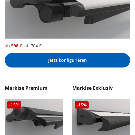
ab
598
€
ab
704
€
Jetzt konfigurieren
Markise Premium
Markise Exklusiv
-15%
-15%