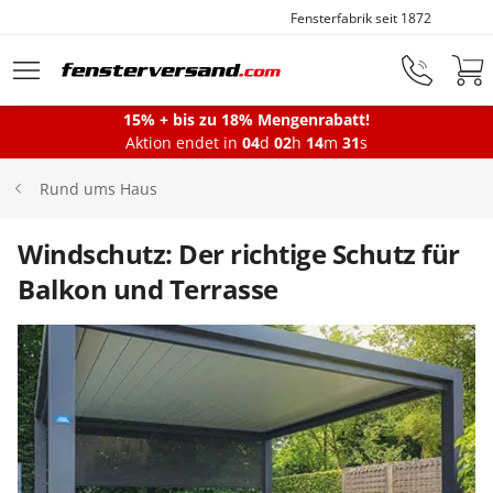
Fensterfabrik seit 1872
Zum Hauptinhalt springen
15% + bis zu 18% Mengenrabatt!
Montageservice
Aktion endet in
04
d
02
h
14
m
30
s
Rund ums Haus
Fenster
Windschutz: Der richtige Schutz für
Balkon und Terrasse
Balkontüren
Terrassentüren
Haustüren