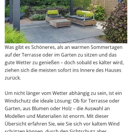
Sonnenschutz
Zäune & Tore
Was gibt es Schöneres, als an warmen Sommertagen
Garagentore
auf der Terrasse oder im Garten zu sitzen und das
gute Wetter zu genießen – doch sobald es kälter wird,
Carports
ziehen sich die meisten sofort ins Innere des Hauses
zurück.
Anmelden / Registrieren
Um nicht länger vom Wetter abhängig zu sein, ist ein
Windschutz die ideale Lösung: Ob für Terrasse oder
Garten, aus Blumen oder Holz – die Auswahl an
Kontakt / Hilfe
Modellen und Materialien ist enorm. Mit dieser
Übersicht erfahren Sie, wie Sie sich vor kaltem Wind
schützen können, durch den Sichtschutz aber