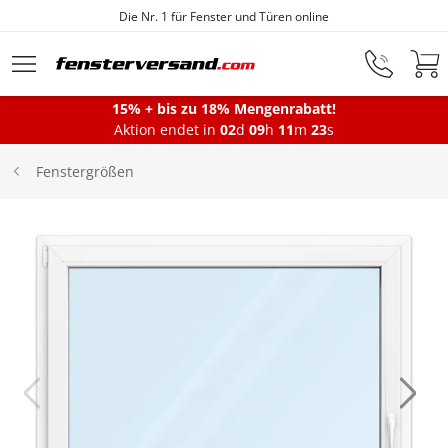
Die Nr. 1 für Fenster und Türen online
Zum Hauptinhalt springen
15% + bis zu 18% Mengenrabatt!
Montageservice
Aktion endet in
02
d
09
h
11
m
22
s
Fenstergrößen
Fenster
Balkontüren
Terrassentüren
Haustüren