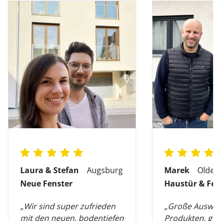
Laura & Stefan
Augsburg
Marek
Olden
Neue Fenster
Haustür & Fen
„Wir sind super zufrieden
„Große Auswah
mit den neuen, bodentiefen
Produkten, gut