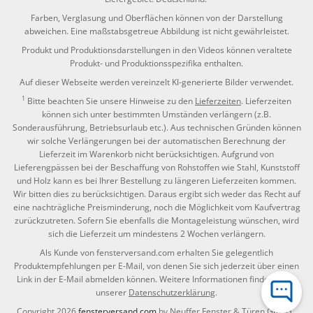
Farben, Verglasung und Oberflächen können von der Darstellung
abweichen. Eine maßstabsgetreue Abbildung ist nicht gewährleistet.
Produkt und Produktionsdarstellungen in den Videos können veraltete
Produkt- und Produktionsspezifika enthalten.
Auf dieser Webseite werden vereinzelt KI-generierte Bilder verwendet.
1
Bitte beachten Sie unsere Hinweise zu den
Lieferzeiten
. Lieferzeiten
können sich unter bestimmten Umständen verlängern (z.B.
Sonderausführung, Betriebsurlaub etc.). Aus technischen Gründen können
wir solche Verlängerungen bei der automatischen Berechnung der
Lieferzeit im Warenkorb nicht berücksichtigen. Aufgrund von
Lieferengpässen bei der Beschaffung von Rohstoffen wie Stahl, Kunststoff
und Holz kann es bei Ihrer Bestellung zu längeren Lieferzeiten kommen.
Wir bitten dies zu berücksichtigen. Daraus ergibt sich weder das Recht auf
eine nachträgliche Preisminderung, noch die Möglichkeit vom Kaufvertrag
zurückzutreten. Sofern Sie ebenfalls die Montageleistung wünschen, wird
sich die Lieferzeit um mindestens 2 Wochen verlängern.
Als Kunde von fensterversand.com erhalten Sie gelegentlich
Produktempfehlungen per E-Mail, von denen Sie sich jederzeit über einen
Link in der E-Mail abmelden können. Weitere Informationen finden Sie in
unserer
Datenschutzerklärung
.
Copyright 2026
fensterversand.com
by Neuffer Fenster & Türen GmbH