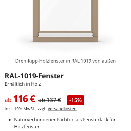
Sonnenschutz
Zäune & Tore
Garagentore
Dreh-Kipp-Holzfenster in RAL 1019 von außen
Carports
RAL-1019-Fenster
Erhältlich in Holz
Anmelden / Registrieren
116
€
ab
ab
137
€
-15%
inkl. 19% MwSt., zzgl.
Versandkosten
Kontakt / Hilfe
Naturverbundener Farbton als Fensterlack für
Holzfenster