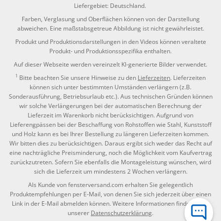
Liefergebiet: Deutschland.
Farben, Verglasung und Oberflächen können von der Darstellung
abweichen. Eine maßstabsgetreue Abbildung ist nicht gewährleistet.
Produkt und Produktionsdarstellungen in den Videos können veraltete
Produkt- und Produktionsspezifika enthalten.
Auf dieser Webseite werden vereinzelt KI-generierte Bilder verwendet.
1
Bitte beachten Sie unsere Hinweise zu den
Lieferzeiten
. Lieferzeiten
können sich unter bestimmten Umständen verlängern (z.B.
Sonderausführung, Betriebsurlaub etc.). Aus technischen Gründen können
wir solche Verlängerungen bei der automatischen Berechnung der
Lieferzeit im Warenkorb nicht berücksichtigen. Aufgrund von
Lieferengpässen bei der Beschaffung von Rohstoffen wie Stahl, Kunststoff
und Holz kann es bei Ihrer Bestellung zu längeren Lieferzeiten kommen.
Wir bitten dies zu berücksichtigen. Daraus ergibt sich weder das Recht auf
eine nachträgliche Preisminderung, noch die Möglichkeit vom Kaufvertrag
zurückzutreten. Sofern Sie ebenfalls die Montageleistung wünschen, wird
sich die Lieferzeit um mindestens 2 Wochen verlängern.
Als Kunde von fensterversand.com erhalten Sie gelegentlich
Produktempfehlungen per E-Mail, von denen Sie sich jederzeit über einen
Link in der E-Mail abmelden können. Weitere Informationen finden Sie in
unserer
Datenschutzerklärung
.