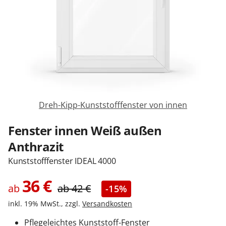
Sonnenschutz
Zäune & Tore
Garagentore
Dreh-Kipp-Kunststofffenster von innen
Carports
Fenster innen Weiß außen
Anthrazit
Anmelden / Registrieren
Kunststofffenster IDEAL 4000
36
€
ab
ab
42
€
-15%
Kontakt / Hilfe
inkl. 19% MwSt., zzgl.
Versandkosten
Pflegeleichtes Kunststoff-Fenster