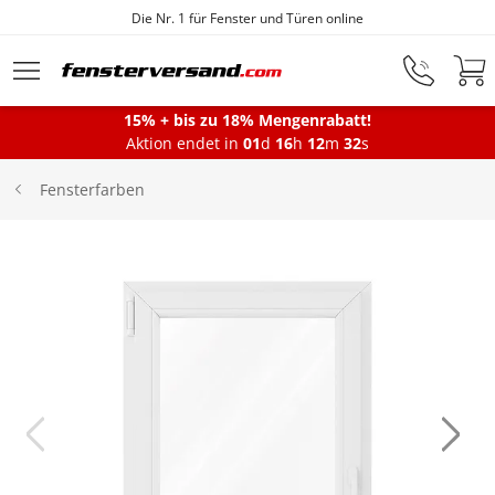
Die Nr. 1 für Fenster und Türen online
Zum Hauptinhalt springen
15% + bis zu 18% Mengenrabatt!
Montageservice
Aktion endet in
01
d
16
h
12
m
32
s
Fensterfarben
Fenster
Balkontüren
Terrassentüren
Haustüren