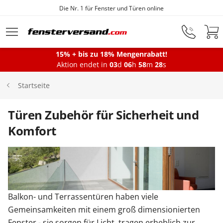
Die Nr. 1 für Fenster und Türen online
Zum Hauptinhalt springen
15% + bis zu 18% Mengenrabatt!
Montageservice
Aktion endet in
03
d
06
h
58
m
28
s
Startseite
Fenster
Türen Zubehör für Sicherheit und
Komfort
Balkontüren
Terrassentüren
Balkon- und Terrassentüren haben viele
Haustüren
Gemeinsamkeiten mit einem groß dimensionierten
Fenster - sie sorgen für Licht, tragen erheblich zur