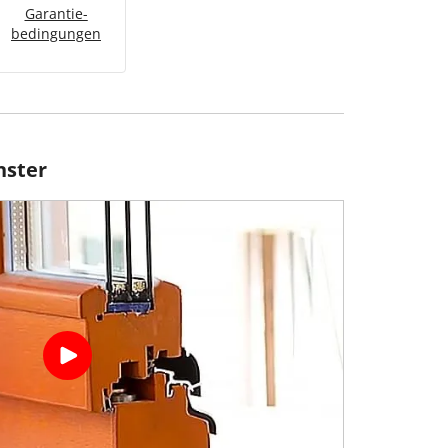
Garantie­
bedingungen
nster