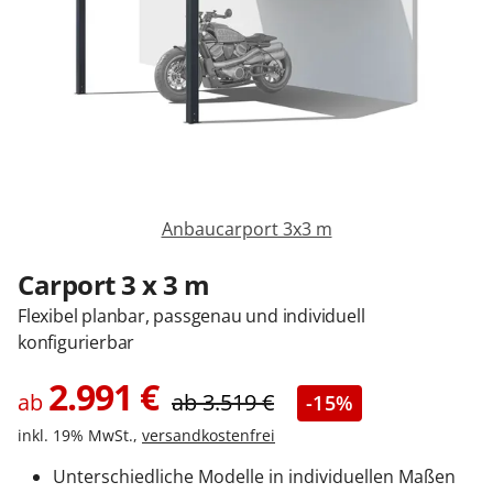
Sonnenschutz
Zäune & Tore
Garagentore
Anbaucarport 3x3 m
Carports
Carport 3 x 3 m
Flexibel planbar, passgenau und individuell
Anmelden / Registrieren
konfigurierbar
2.991
€
ab
ab
3.519
€
-15%
Kontakt / Hilfe
inkl. 19% MwSt.,
versandkostenfrei
Unterschiedliche Modelle in individuellen Maßen