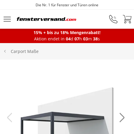
Die Nr. 1 für Fenster und Türen online
Zum Hauptinhalt springen
15% + bis zu 18% Mengenrabatt!
Montageservice
Aktion endet in
04
d
07
h
03
m
37
s
Carport Maße
Fenster
Balkontüren
Terrassentüren
Haustüren