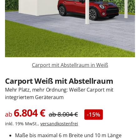
Sonnenschutz
Zäune & Tore
Garagentore
Carport mit Abstellraum in Weiß
Carports
Carport Weiß mit Abstellraum
Mehr Platz, mehr Ordnung: Weißer Carport mit
Anmelden / Registrieren
integriertem Geräteraum
6.804
€
ab
ab
8.004
€
-15%
Kontakt / Hilfe
inkl. 19% MwSt.,
versandkostenfrei
Maße bis maximal 6 m Breite und 10 m Länge