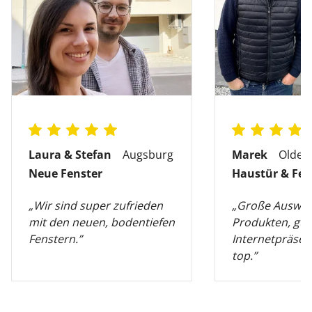
Laura & Stefan
Augsburg
Marek
Olden
Neue Fenster
Haustür & Fen
„Wir sind super zufrieden
„Große Auswah
mit den neuen, bodentiefen
Produkten, gut
Fenstern.”
Internetpräsen
top.”