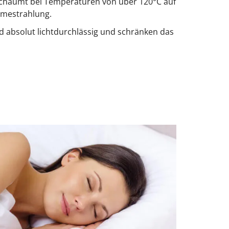
schäumt bei Temperaturen von über 120°C auf
rmestrahlung.
d absolut lichtdurchlässig und schränken das