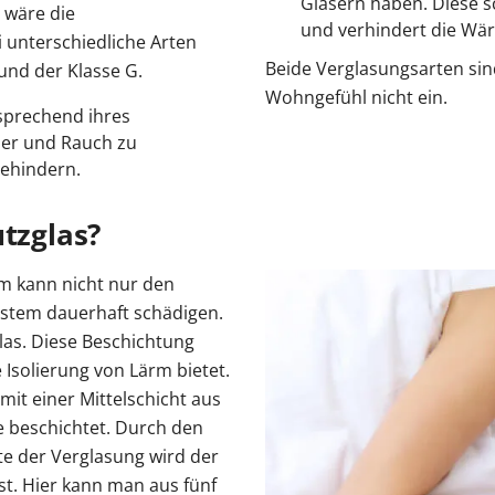
Gläsern haben. Diese 
 wäre die
und verhindert die Wä
i unterschiedliche Arten
Beide Verglasungsarten sin
und der Klasse G.
Wohngefühl nicht ein.
sprechend ihres
uer und Rauch zu
ehindern.
utzglas?
rm kann nicht nur den
ystem dauerhaft schädigen.
las. Diese Beschichtung
 Isolierung von Lärm bietet.
it einer Mittelschicht aus
e beschichtet. Durch den
te der Verglasung wird der
st. Hier kann man aus fünf