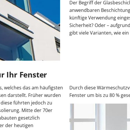
Der Begriff der Glasbeschich
anwendbaren Beschichtunge
n
r Kosten
tenmarkise
entor Preise
errassentür Farben
Carport Kosten
Zaun Farben
Gelenkarmmarkise
Garagentor Holzoptik
Carport oder Garage
Zäune Kosten
Rolladen nachrüsten
Pe
künftige Verwendung einges
tür Farben
Kömmerling Fenster
Balkontür mit Rollladen
VEKA Fenster
Balkontür zweiflügelig
Sprossenfenster
Sicherheit? Oder – aufgrund
ben
Haustür mit Seitenteil
Haustür mit Oberlicht
Haust
gibt viele Varianten, wie ei
Entdecken 
Entdecken S
Entdecken 
Entdecken S
Entdecken S
 Anleitungen
Entdecken 
Carport aufbauen
Entdecken 
Entdecken 
Aluminium
Profil
r Ihr Fenster
as, welches das am häufigsten
Durch diese Wärmeschutzv
en darstellt. Früher wurden
Fenster um bis zu 80 % ges
diese führten jedoch zu
olierung. Mitte der 70er
ubauten gesetzlich
er der heutigen