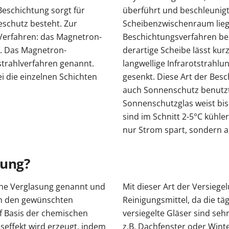
eschichtung sorgt für
überführt und beschleunigt
eschutz besteht. Zur
Scheibenzwischenraum liege
 Verfahren: das Magnetron-
Beschichtungsverfahren bez
n. Das Magnetron-
derartige Scheibe lässt kur
trahlverfahren genannt.
langwellige Infrarotstrahlu
i die einzelnen Schichten
gesenkt. Diese Art der Bes
auch Sonnenschutz benutzt.
Sonnenschutzglas weist bis
sind im Schnitt 2-5°C kühler
nur Strom spart, sondern a
lung?
che Verglasung genannt und
Mit dieser Art der Versiege
um den gewünschten
Reinigungsmittel, da die täg
uf Basis der chemischen
versiegelte Gläser sind seh
seffekt wird erzeugt, indem
z.B. Dachfenster oder Wint