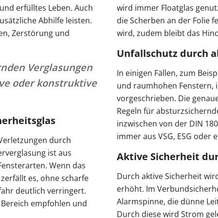
und erfülltes Leben. Auch
wird immer Floatglas genu
ätzliche Abhilfe leisten.
die Scherben an der Folie f
hen, Zerstörung und
wird, zudem bleibt das Hind
Unfallschutz durch 
ernden Verglasungen
In einigen Fällen, zum Beis
ive oder konstruktive
und raumhohen Fenstern, i
vorgeschrieben. Die genau
Regeln für absturzsichernde
herheitsglas
inzwischen von der DIN 180
immer aus VSG, ESG oder ei
 Verletzungen durch
rverglasung ist aus
Aktive Sicherheit du
 Fensterarten. Wenn das
Durch aktive Sicherheit wir
zerfällt es, ohne scharfe
erhöht. Im Verbundsicherhe
ahr deutlich verringert.
Alarmspinne, die dünne Lei
 Bereich empfohlen und
Durch diese wird Strom gele