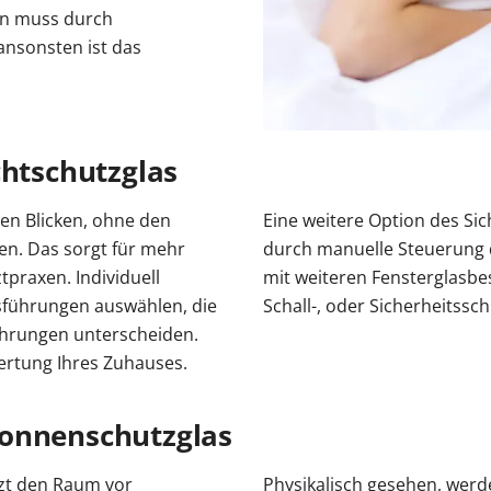
en muss durch
ansonsten ist das
chtschutzglas
en Blicken, ohne den
Eine weitere Option des Sich
ken. Das sorgt für mehr
durch manuelle Steuerung d
praxen. Individuell
mit weiteren Fensterglasbe
sführungen auswählen, die
Schall-, oder Sicherheitss
ührungen unterscheiden.
wertung Ihres Zuhauses.
Sonnenschutzglas
tzt den Raum vor
Physikalisch gesehen, werde