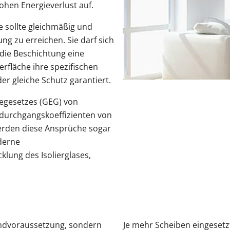
hen Energieverlust auf.
e sollte gleichmäßig und
ng zu erreichen. Sie darf sich
 die Beschichtung eine
rfläche ihre spezifischen
er gleiche Schutz garantiert.
egesetzes (GEG) von
durchgangskoeffizienten von
erden diese Ansprüche sogar
derne
lung des Isolierglases,
undvoraussetzung, sondern
Je mehr Scheiben eingesetzt 