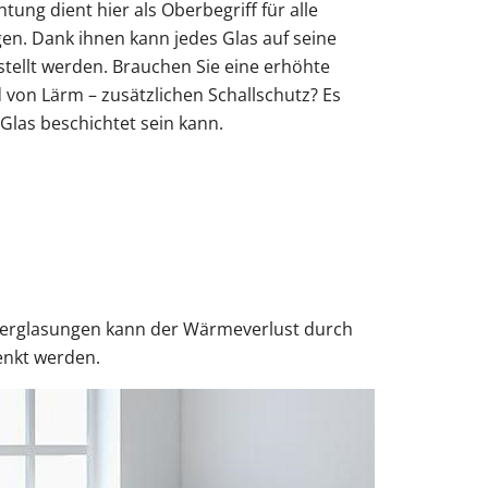
Obentürschließer
tung dient hier als Oberbegriff für alle
n. Dank ihnen kann jedes Glas auf seine
rgola Terrasse
Terrassenüberdachung
tellt werden. Brauchen Sie eine erhöhte
Fenster mit Rollladen
Balkontür sichern
Fenster nach Maß
 von Lärm – zusätzlichen Schallschutz? Es
ür modern
n Glas beschichtet sein kann.
Sie unsere Smart-Slide-Schiebetüren
ie unsere Solar-Rollläden
Sie unsere Doppeltore
ie unsere Sektionaltore
ie unsere Carports mit Abstellraum
Sie unsere Schüco-Balkontüren aus
Sie unsere Holz Fensterbänke
Sie unsere Alu-Haustüren mit Schüco-
erglasungen kann der Wärmeverlust durch
enkt werden.