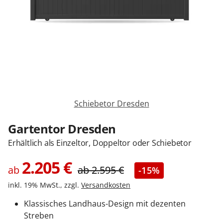
Sonnenschutz
Zäune & Tore
Garagentore
Schiebetor Dresden
Carports
Gartentor Dresden
Erhältlich als Einzeltor, Doppeltor oder Schiebetor
Anmelden / Registrieren
2.205
€
ab
ab
2.595
€
-15%
inkl. 19% MwSt., zzgl.
Versandkosten
Kontakt / Hilfe
Klassisches Landhaus-Design mit dezenten
Streben