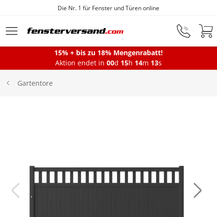
Die Nr. 1 für Fenster und Türen online
Zum Hauptinhalt springen
15% + bis zu 18% Mengenrabatt!
Montageservice
Aktion endet in
00
d
15
h
14
m
13
s
Gartentore
Fenster
Balkontüren
Terrassentüren
Haustüren