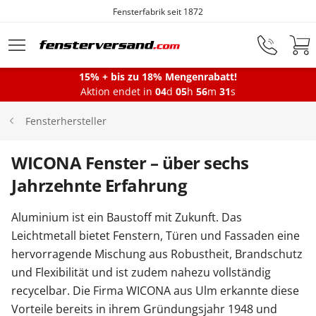
Fensterfabrik seit 1872
Zum Hauptinhalt springen
15% + bis zu 18% Mengenrabatt!
Montageservice
Aktion endet in
04
d
05
h
56
m
31
s
Fensterhersteller
Fenster
WICONA Fenster – über sechs
Jahrzehnte Erfahrung
Balkontüren
Aluminium ist ein Baustoff mit Zukunft. Das
Leichtmetall bietet Fenstern, Türen und Fassaden eine
Terrassentüren
hervorragende Mischung aus Robustheit, Brandschutz
und Flexibilität und ist zudem nahezu vollständig
Haustüren
recycelbar. Die Firma WICONA aus Ulm erkannte diese
Vorteile bereits in ihrem Gründungsjahr 1948 und