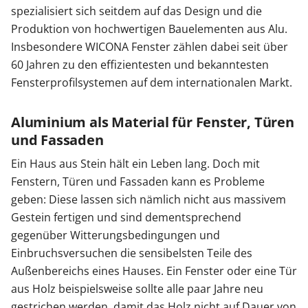
spezialisiert sich seitdem auf das Design und die
Sonnenschutz
Produktion von hochwertigen Bauelementen aus Alu.
Insbesondere WICONA Fenster zählen dabei seit über
60 Jahren zu den effizientesten und bekanntesten
Zäune & Tore
Fensterprofilsystemen auf dem internationalen Markt.
Garagentore
Aluminium als Material für Fenster, Türen
und Fassaden
Ein Haus aus Stein hält ein Leben lang. Doch mit
Carports
Fenstern, Türen und Fassaden kann es Probleme
geben: Diese lassen sich nämlich nicht aus massivem
Anmelden / Registrieren
Gestein fertigen und sind dementsprechend
gegenüber Witterungsbedingungen und
Einbruchsversuchen die sensibelsten Teile des
Kontakt / Hilfe
Außenbereichs eines Hauses. Ein Fenster oder eine Tür
aus Holz beispielsweise sollte alle paar Jahre neu
gestrichen werden, damit das Holz nicht auf Dauer von